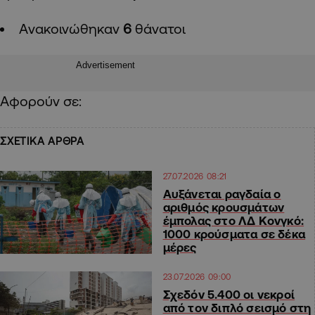
Aνακοινώθηκαν
6
θάνατοι
Advertisement
Αφορούν
σε:
ΣΧΕΤΙΚΑ ΑΡΘΡΑ
27.07.2026 08:21
Αυξάνεται ραγδαία ο
αριθμός κρουσμάτων
έμπολας στο ΛΔ Κονγκό:
1000 κρούσματα σε δέκα
μέρες
23.07.2026 09:00
Σχεδόν 5.400 οι νεκροί
από τον διπλό σεισμό στη