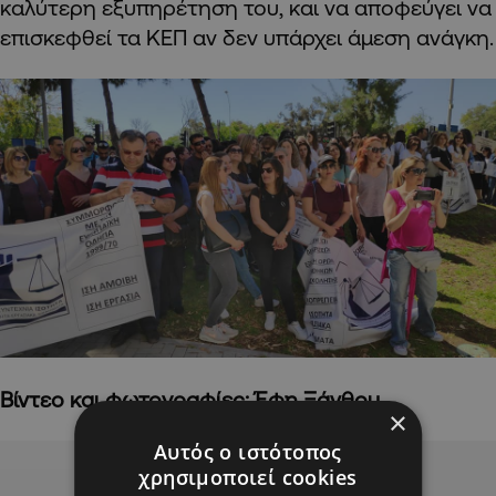
καλύτερη εξυπηρέτηση του, και να αποφεύγει να
επισκεφθεί τα ΚΕΠ αν δεν υπάρχει άμεση ανάγκη.
Βίντεο και φωτογραφίες:
Έφη Ξάνθου
×
Αυτός ο ιστότοπος
Advertisement
χρησιμοποιεί cookies