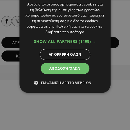
Αυτός ο ιστότοπος χρησιμοποιεί cookies για
τη βελτίωση της εμπειρίας των χρηστών.
Χρησιμοποιώντας τον ιστότοπό μας, παρέχετε
τη συγκατάθεσή σας για όλα τα cookies
Alpha Podcasts
σύμφωνα με την Πολιτική μας για τα cookies.
Διαβάστε περισσότερα
SHOW ALL PARTNERS
(1499) →
ΑΠΕΡΓΙΑ
ΚΕΝΤΡΑ ΕΞΥΠΗΡΕΤΗΣΗΣ ΠΟΛΙΤΗ
ΑΠΌΡΡΙΨΗ ΌΛΩΝ
ΚΕΠ
Υπουργείο οικονομικών
ΑΠΟΔΟΧΉ ΌΛΩΝ
Advertisement
ΕΜΦΆΝΙΣΗ ΛΕΠΤΟΜΕΡΕΙΏΝ