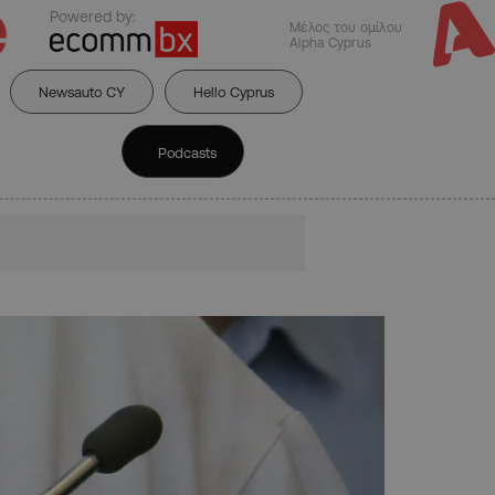
Powered by:
Μέλος του ομίλου
Alpha Cyprus
Newsauto CY
Hello Cyprus
Podcasts