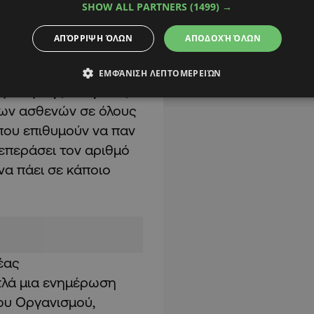
SHOW ALL PARTNERS
(1499) →
έτοια απόφαση
επιλογή ιατρού. Σε
ΑΠΌΡΡΙΨΗ ΌΛΩΝ
ΑΠΟΔΟΧΉ ΌΛΩΝ
ΕΜΦΆΝΙΣΗ ΛΕΠΤΟΜΕΡΕΙΏΝ
γολογικής Εταιρείας
των ασθενών σε όλους
 που επιθυμούν να παν
ξεπεράσει τον αριθμό
να πάει σε κάποιο
έας
λά μια ενημέρωση
ου Οργανισμού,