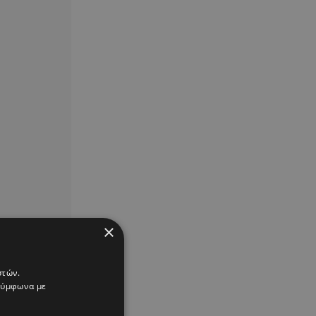
×
στών.
 σύμφωνα με