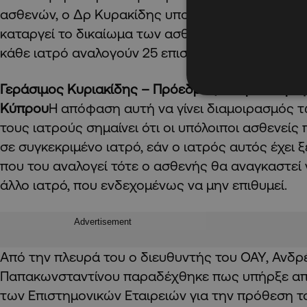
ασθενών, ο Δρ Κυρακίδης υποστήριξε πως μια τ
καταργεί το δικαίωμα των ασθενών για ελεύθερη 
κάθε ιατρό αναλογούν 25 επισκέψεις την μέρα.
Γεράσιμος Κυριακίδης – Πρόεδρος Ωτορινολαρυγ
Κύπρου
Η απόφαση αυτή να γίνει διαμοιρασμός 
τους ιατρούς σημαίνει ότι οι υπόλοιποι ασθενείς
σε συγκεκριμένο ιατρό, εάν ο ιατρός αυτός έχει 
που του αναλογεί τότε ο ασθενής θα αναγκαστεί 
άλλο ιατρό, που ενδεχομένως να μην επιθυμεί.
Advertisement
Από την πλευρά του ο διευθυντής του ΟΑΥ, Ανδρ
Παπακωνσταντίνου παραδέχθηκε πως υπήρξε απ
των Επιστημονικών Εταιρειών για την πρόθεση τ