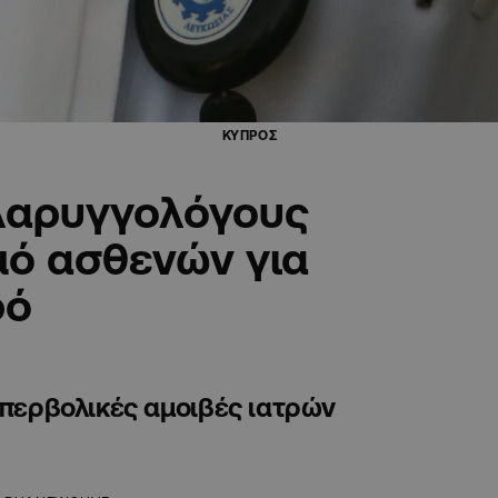
ΚΥΠΡΟΣ
λαρυγγολόγους
μό ασθενών για
ρό
υπερβολικές αμοιβές ιατρών