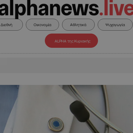
Διεθνή
Οικονομία
Αθλητικά
Ψυχαγωγία
ALPHA της Κυριακής