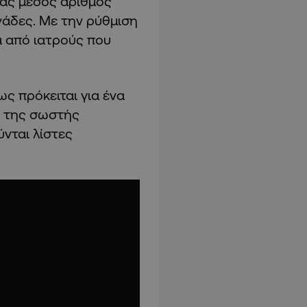
νας μέσος αριθμός
ονάδες. Με την ρύθμιση
 από ιατρούς που
ς πρόκειται για ένα
ι της σωστής
νται λίστες