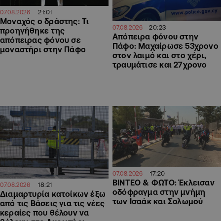
21:01
07.08.2026
Μοναχός ο δράστης: Τι
20:23
07.08.2026
προηγήθηκε της
Απόπειρα φόνου στην
απόπειρας φόνου σε
Πάφο: Μαχαίρωσε 53χρονο
μοναστήρι στην Πάφο
στον λαιμό και στο χέρι,
τραυμάτισε και 27χρονο
17:20
07.08.2026
ΒΙΝΤΕΟ & ΦΩΤΟ: Έκλεισαν
18:21
07.08.2026
οδόφραγμα στην μνήμη
Διαμαρτυρία κατοίκων έξω
των Ισαάκ και Σολωμού
από τις Βάσεις για τις νέες
κεραίες που θέλουν να