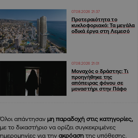
07.08.2026 21:37
Προτεραιότητα το
κυκλοφοριακό: Τα μεγάλα
οδικά έργα στη Λεμεσό
07.08.2026 21:01
Μοναχός ο δράστης: Τι
προηγήθηκε της
απόπειρας φόνου σε
μοναστήρι στην Πάφο
Όλοι απάντησαν
μη παραδοχή στις κατηγορίες,
με το δικαστήριο να ορίζει συγκεκριμένες
ημερομηνίες για την
ακρόαση
της υπόθεσης.