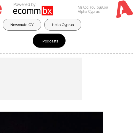
Powered by:
Μέλος του ομίλου
Alpha Cyprus
Newsauto CY
Hello Cyprus
Podcasts