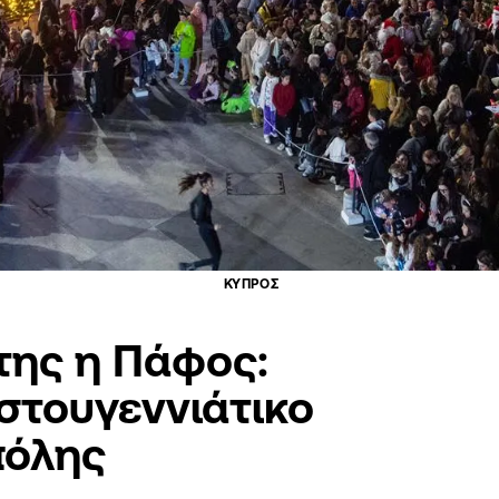
ΚΥΠΡΟΣ
της η Πάφος:
στουγεννιάτικο
πόλης