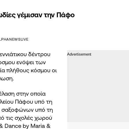
ωδίες γέμισαν την Πάφο
LPHANEWSLIVE
ννιάτικου δέντρου
οσμου ενόψει των
ία πλήθους κόσμου οι
λωση.
έλαση στην οποία
λείου Πάφου υπό τη
λο σαξοφώνων υπό τη
πό τις σχολές χωρού
 & Dance by Maria &