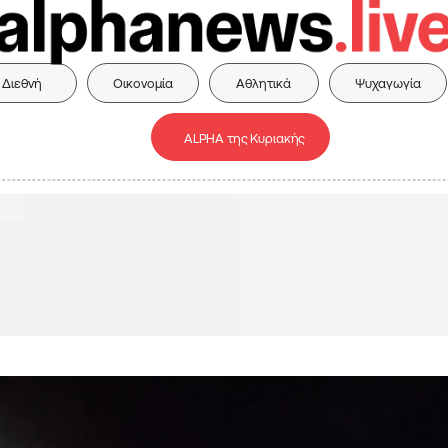
Διεθνή
Οικονομία
Αθλητικά
Ψυχαγωγία
ALPHA της Κυριακής