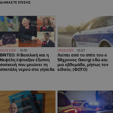
ΔΙΑΒΑΣΤΕ ΕΠΙΣΗΣ
10:27
10:51
08.08.2026
08.08.2026
Λείπει από το σπίτι του ο
ΒΙΝΤΕΟ: Η Βασιλική και η
58χρονος Georgi εδώ και
Νεφέλη έφτιαξαν έξυπνη
μια εβδομάδα, μήπως τον
συσκευή που μειώνει τη
είδατε; (ΦΩΤΟ)
σπατάλη νερού στα γήπεδα