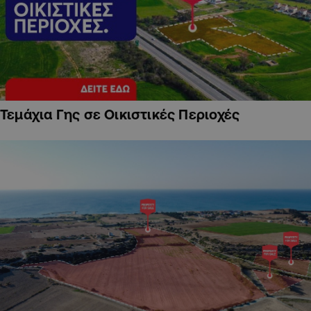
Τεμάχια Γης σε Οικιστικές Περιοχές