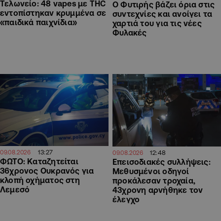
Τελωνείο: 48 vapes με THC
O Φυτιρής βάζει όρια στις
εντοπίστηκαν κρυμμένα σε
συντεχνίες και ανοίγει τα
«παιδικά παιχνίδια»
χαρτιά του για τις νέες
Φυλακές
13:27
12:48
09.08.2026
09.08.2026
ΦΩΤΟ: Καταζητείται
Επεισοδιακές συλλήψεις:
36χρονος Ουκρανός για
Μεθυσμένοι οδηγοί
κλοπή οχήματος στη
προκάλεσαν τροχαία,
Λεμεσό
43χρονη αρνήθηκε τον
έλεγχο