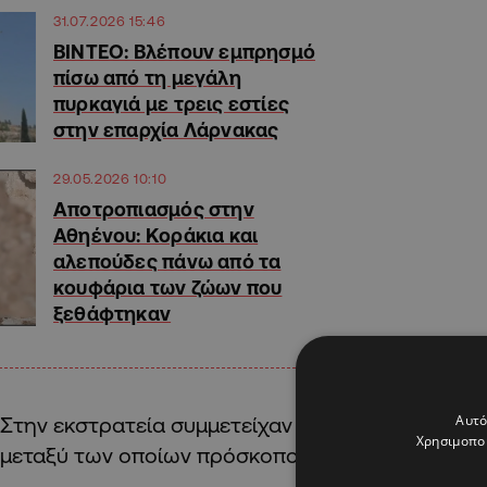
31.07.2026 15:46
ΒΙΝΤΕΟ: Βλέπουν εμπρησμό
πίσω από τη μεγάλη
πυρκαγιά με τρεις εστίες
στην επαρχία Λάρνακας
29.05.2026 10:10
Αποτροπιασμός στην
Αθηένου: Κοράκια και
αλεπούδες πάνω από τα
κουφάρια των ζώων που
ξεθάφτηκαν
Αυτό
Στην εκστρατεία συμμετείχαν επίσης άλλοι φορε
Χρησιμοποι
μεταξύ των οποίων πρόσκοποι, όμιλοι και σύλλογο