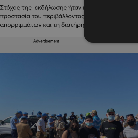
Στόχος της εκδήλωσης ήταν η «ευαισθητοποίηση
προστασία του περιβάλλοντος και την ατομική ευ
απορριμμάτων και τη διατήρηση καθαρού περιβά
Advertisement