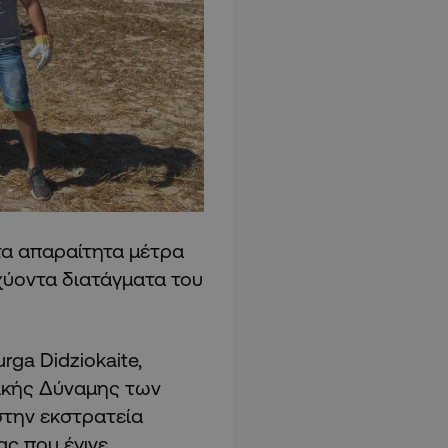
τα απαραίτητα μέτρα
χύοντα διατάγματα του
ga Didziokaite,
ικής Δύναμης των
στην εκστρατεία
ς που έγινε,