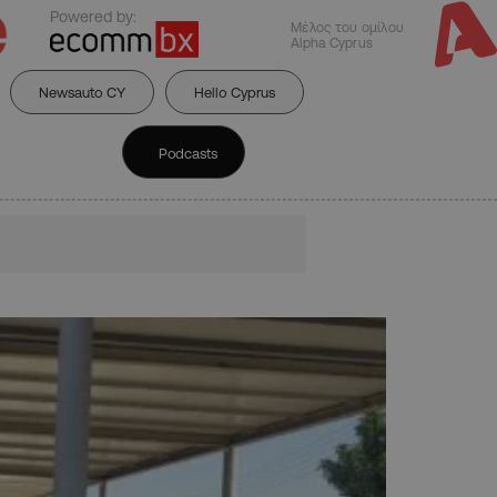
Powered by:
Μέλος του ομίλου
Alpha Cyprus
Newsauto CY
Hello Cyprus
Podcasts