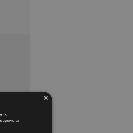
×
στών.
 σύμφωνα με