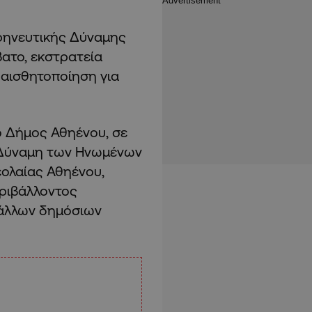
ρηνευτικής Δύναμης
ατο, εκστρατεία
υαισθητοποίηση για
ο Δήμος Αθηένου, σε
ή Δύναμη των Ηνωμένων
εολαίας Αθηένου,
ριβάλλοντος
 άλλων δημόσιων