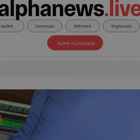
Διεθνή
Οικονομία
Αθλητικά
Ψυχαγωγία
ALPHA της Κυριακής