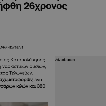
λήφθη 26χρονος
ά
LPHANEWSLIVE
εσίας Καταπολέμησης
η ναρκωτικών ουσιών,
ατος Τελωνείων,
ταχυμεταφορών,
ένα
σάρων κιλών και 380