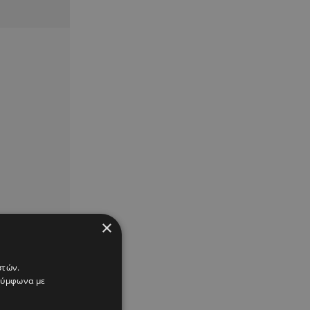
×
στών.
 σύμφωνα με