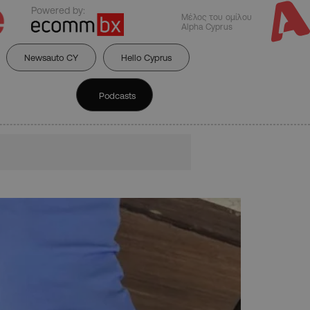
Powered by:
Μέλος του ομίλου
Alpha Cyprus
Newsauto CY
Hello Cyprus
Podcasts