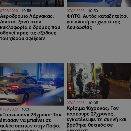
10:58
10:50
07.08.2026
07.08.2026
Αεροδρόμιο Λάρνακας:
ΦΩΤΟ: Αυτός καταζητείται
Δίνεται ξανά στην
για κλοπή σε χωριό της
κυκλοφορία ο δρόμος που
Λευκωσίας
οδηγεί προς τις εξόδους
του χώρου αφίξεων
10:05
07.08.2026
Κρίσιμα 16χρονος: Τον
10:37
07.08.2026
παρέσυρε 27χρονος,
«Τσάκωσαν» 28χρονο: Τον
εγκατέλειψε τη σκηνή και
έπιασαν να μπαίνει σε
βρέθηκε θετικός σε
αυλές σπιτιών στην Πάφο,
αλκοτεστ