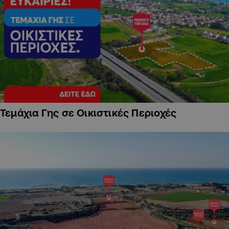
Τεμάχια Γης σε Οικιστικές Περιοχές