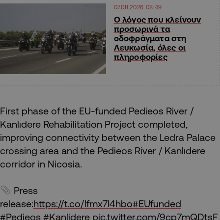
07.08.2026 08:49
Ο λόγος που κλείνουν
προσωρινά τα
οδοφράγματα στη
Λευκωσία, όλες οι
πληροφορίες
First phase of the EU-funded Pedieos River /
Kanlıdere Rehabilitation Project completed,
improving connectivity between the Ledra Palace
crossing area and the Pedieos River / Kanlıdere
corridor in Nicosia.
Press
release:
https://t.co/lfmx7I4hbo
#EUfunded
#Pedieos
#Kanlidere
pic.twitter.com/9cp7mQDtsF