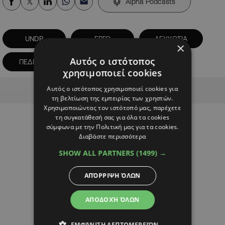
Alpha Podcasts
UNDP
ΕΡΓΟ
ΛΕΥΚΩΣΙΑ
×
Αυτός ο ιστότοπος
ΠΕΔΙΑΙΟΣ
ΠΕΔΙΑΙΟΣ ΠΟΤΑΜΟΣ
χρησιμοποιεί cookies
Advertisement
Αυτός ο ιστότοπος χρησιμοποιεί cookies για
τη βελτίωση της εμπειρίας των χρηστών.
Χρησιμοποιώντας τον ιστότοπό μας, παρέχετε
τη συγκατάθεσή σας για όλα τα cookies
σύμφωνα με την Πολιτική μας για τα cookies.
Διαβάστε περισσότερα
SHOW ALL PARTNERS
(1499) →
ΑΠΌΡΡΙΨΗ ΌΛΩΝ
ΑΠΟΔΟΧΉ ΌΛΩΝ
ΕΜΦΆΝΙΣΗ ΛΕΠΤΟΜΕΡΕΙΏΝ