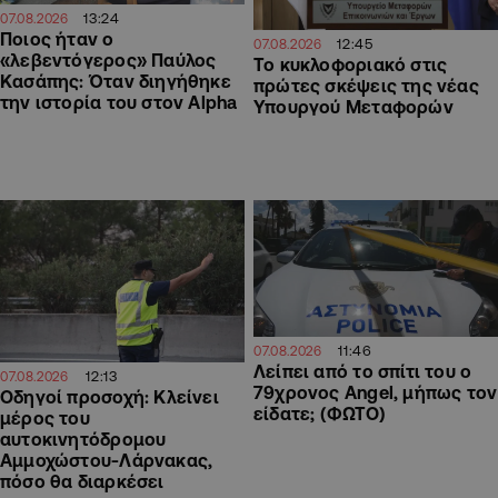
13:24
07.08.2026
Ποιος ήταν ο
12:45
07.08.2026
«λεβεντόγερος» Παύλος
Το κυκλοφοριακό στις
Κασάπης: Όταν διηγήθηκε
πρώτες σκέψεις της νέας
την ιστορία του στον Alpha
Υπουργού Μεταφορών
11:46
07.08.2026
Λείπει από το σπίτι του ο
12:13
07.08.2026
79χρονος Angel, μήπως τον
Οδηγοί προσοχή: Κλείνει
είδατε; (ΦΩΤΟ)
μέρος του
αυτοκινητόδρομου
Αμμοχώστου-Λάρνακας,
πόσο θα διαρκέσει