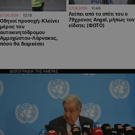
11:46
07.08.2026
Λείπει από το σπίτι του ο
12:13
07.08.2026
79χρονος Angel, μήπως τον
Οδηγοί προσοχή: Κλείνει
είδατε; (ΦΩΤΟ)
μέρος του
αυτοκινητόδρομου
Αμμοχώστου-Λάρνακας,
πόσο θα διαρκέσει
ΦΩΤΟΓΡΑΦΙΑ ΤΗΣ ΗΜΕΡΑΣ