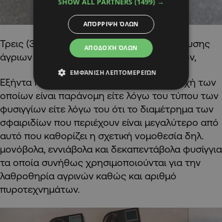
SHOW ALL PARTNERS
(1499) →
ΑΠΌΡΡΙΨΗ ΌΛΩΝ
Τρεις (3) ηλεκτρονικές συσκευές προσέλκυσης
ΑΠΟΔΟΧΉ ΌΛΩΝ
άγριων πτηνών μέσω αναπαραγωγής ήχων,
ΕΜΦΆΝΙΣΗ ΛΕΠΤΟΜΕΡΕΙΏΝ
Εξήντα πέντε (65)
πλήρη φυσίγγια
η κατοχή των
οποίων είναι παράνομη είτε λόγω του τύπου των
φυσιγγίων είτε λόγω του ότι το διαμέτρημα των
σφαιριδίων που περιέχουν είναι μεγαλύτερο από
αυτό που καθορίζει η σχετική νομοθεσία δηλ.
μονόβολα, εννιάβολα και δεκαπεντάβολα φυσίγγια
τα οποία συνήθως χρησιμοποιούνται για την
λαθροθηρία αγρινών καθώς και αριθμό
πυροτεχνημάτων.