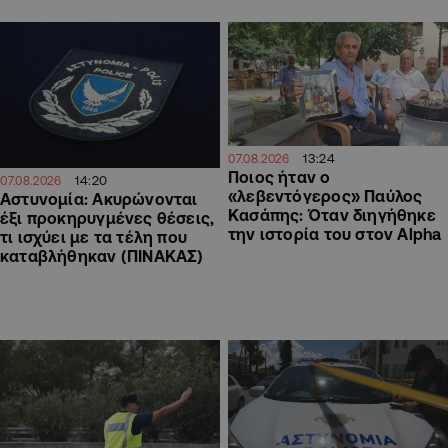
13:24
07.08.2026
Ποιος ήταν ο
14:20
07.08.2026
«λεβεντόγερος» Παύλος
Αστυνομία: Ακυρώνονται
Κασάπης: Όταν διηγήθηκε
έξι προκηρυγμένες θέσεις,
την ιστορία του στον Alpha
τι ισχύει με τα τέλη που
καταβλήθηκαν (ΠΙΝΑΚΑΣ)