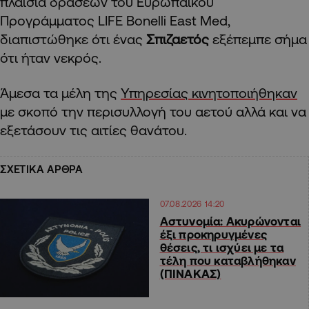
πλαίσια δράσεων του Ευρωπαϊκού
Προγράμματος LIFE Bonelli East Med,
διαπιστώθηκε ότι ένας
Σπιζαετός
εξέπεμπε σήμα
ότι ήταν νεκρός.
Άμεσα τα μέλη της
Υπηρεσίας κινητοποιήθηκαν
με σκοπό την περισυλλογή του αετού αλλά και να
εξετάσουν τις αιτίες θανάτου.
ΣΧΕΤΙΚΑ ΑΡΘΡΑ
07.08.2026 14:20
Αστυνομία: Ακυρώνονται
έξι προκηρυγμένες
θέσεις, τι ισχύει με τα
τέλη που καταβλήθηκαν
(ΠΙΝΑΚΑΣ)