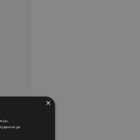
×
στών.
 σύμφωνα με