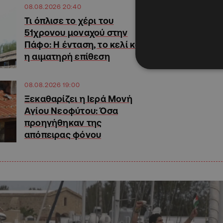
08.08.2026 20:40
Τι όπλισε το χέρι του
51χρονου μοναχού στην
Πάφο: Η ένταση, το κελί και
η αιματηρή επίθεση
08.08.2026 19:00
Ξεκαθαρίζει η Ιερά Μονή
Αγίου Νεοφύτου: Όσα
προηγήθηκαν της
απόπειρας φόνου