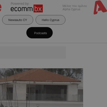
Powered by:
Μέλος του ομίλου
Alpha Cyprus
Newsauto CY
Hello Cyprus
Podcasts