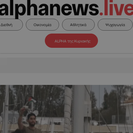
Διεθνή
Οικονομία
Αθλητικά
Ψυχαγωγία
ALPHA της Κυριακής