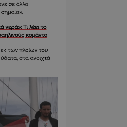
άνε σε άλλο
 σημαία».
 νερά»: Τι λέει το
σραηλινούς κομάντο
 εκ των πλοίων του
ή ύδατα, στα ανοιχτά