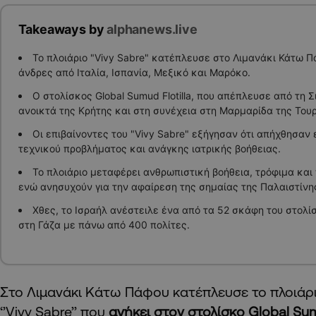
Takeaways by
alphanews.live
Το πλοιάριο "Vivy Sabre" κατέπλευσε στο Λιμανάκι Κάτω 
άνδρες από Ιταλία, Ισπανία, Μεξικό και Μαρόκο.
Ο στολίσκος Global Sumud Flotilla, που απέπλευσε από τη 
ανοικτά της Κρήτης και στη συνέχεια στη Μαρμαρίδα της Τουρ
Οι επιβαίνοντες του "Vivy Sabre" εξήγησαν ότι απήχθησαν
τεχνικού προβλήματος και ανάγκης ιατρικής βοήθειας.
Το πλοιάριο μεταφέρει ανθρωπιστική βοήθεια, τρόφιμα και 
ενώ ανησυχούν για την αφαίρεση της σημαίας της Παλαιστίνη
Χθες, το Ισραήλ ανέστειλε ένα από τα 52 σκάφη του στολί
στη Γάζα με πάνω από 400 πολίτες.
Στο Λιμανάκι Κάτω Πάφου κατέπλευσε το πλοιάρι
‘’Vivy Sabre’’ που
ανήκει στον στολίσκο Global Sumu