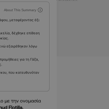
About This Summary
Πάφου, μεταφέροντας έξι
Σικελία, δέχθηκε επίθεση
κίας.
 ενώ εξαιρέθηκαν λόγω
προμήθειες για τη Γάζα,
ς.
σκου, που κατευθυνόταν
ο με την ονομασία
d Flotilla.