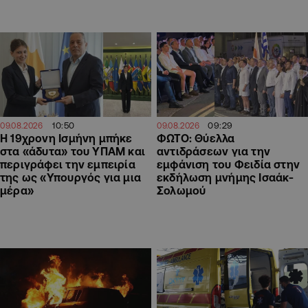
10:50
09:29
09.08.2026
09.08.2026
Η 19χρονη Ισμήνη μπήκε
ΦΩΤΟ: Θύελλα
στα «άδυτα» του ΥΠΑΜ και
αντιδράσεων για την
περιγράφει την εμπειρία
εμφάνιση του Φειδία στην
της ως «Υπουργός για μια
εκδήλωση μνήμης Ισαάκ-
μέρα»
Σολωμού