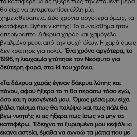
τα καταφέρει κι ας ήξερε πως την επόμενη μέρα
θα είχε να αντιμετωπίσει άλλη μία
χημειοθεραπεία. Δύο χρόνια αργότερα όμως, τα
κατάφερε. Βγήκε νικητής! Το συναίσθημα ήταν
απερίγραπτο. Δάκρυα χαράς και χαμόγελα
βγαλμένα μέσα από την ψυχή όλων. Η χαρά όμως
δεν κράτησε για πολύ…
Ένα χρόνο αργότερα, το
1996, η λευχαιμία χτύπησε τον Νεόφυτο για
δεύτερη φορά, στα 14 του χρόνια.
«Τα δάκρυα χαράς έγιναν δάκρυα λύπης και
πόνου, αφού ήξερα το τι θα περάσω τόσο εγώ,
όσο και η οικογένειά μου. Όμως μέσα μου είχα
βάλει πείσμα πως θα παλέψω και πως πάλι θα
βγω νικητής κι ας ήξερα πως ίσως να μην τα
καταφέρω. Έδειχνα το ξυρισμένο μου κεφάλι κι
έκανα αστεία, έμαθα να αγνοώ τα μάτια που με