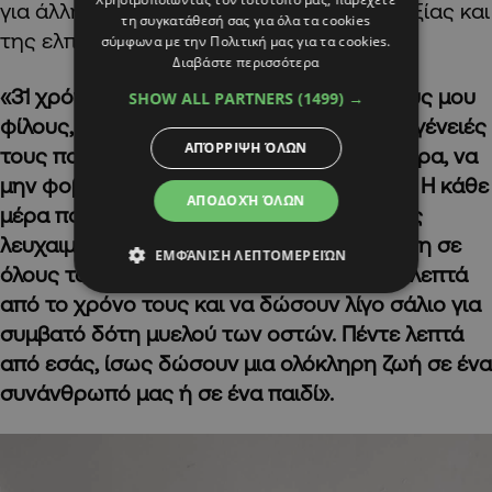
για άλλη μία φορά το μήνυμα της αισιοδοξίας και
τη συγκατάθεσή σας για όλα τα cookies
της ελπίδας.
σύμφωνα με την Πολιτική μας για τα cookies.
Διαβάστε περισσότερα
«31 χρόνια μετά, θέλω να πω στους μικρούς μου
SHOW ALL PARTNERS
(1499) →
φίλους, στους ενήλικες αλλά και στις οικογένειές
ΑΠΌΡΡΙΨΗ ΌΛΩΝ
τους που δίνουν το δικό τους αγώνα σήμερα, να
μην φοβούνται και πως όλα θα πάνε καλά. Η κάθε
ΑΠΟΔΟΧΉ ΌΛΩΝ
μέρα που περνά είναι και μια νίκη κατά της
λευχαιμίας και του καρκίνου. Κάνω έκκληση σε
ΕΜΦΆΝΙΣΗ ΛΕΠΤΟΜΕΡΕΙΏΝ
όλους του πολίτες να αφιερώσουν πέντε λεπτά
από το χρόνο τους και να δώσουν λίγο σάλιο για
συμβατό δότη μυελού των οστών. Πέντε λεπτά
από εσάς, ίσως δώσουν μια ολόκληρη ζωή σε ένα
συνάνθρωπό μας ή σε ένα παιδί».