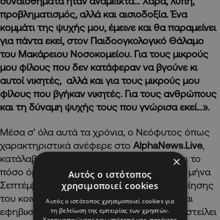
συναισθήματα ήταν ανάμεικτα… Χαρά, λύπη,
προβληματισμός, αλλά και αισιοδοξία. Ένα
κομμάτι της ψυχής μου, έμεινε και θα παραμείνει
για πάντα εκεί, στον Παιδοογκολογικό Θάλαμο
του Μακάρειου Νοσοκομείου. Για τους μικρούς
μου φίλους που δεν κατάφεραν να βγούνε κι
αυτοί νικητές, αλλά και για τους μικρούς μου
φίλους που βγήκαν νικητές. Για τους ανθρώπους
και τη δύναμη ψυχής τους που γνώρισα εκεί…».
Μέσα σ’ όλα αυτά τα χρόνια, ο Νεόφυτος όπως
χαρακτηριστικά ανέφερε στο
AlphaNews
.Live
,
κατάλαβε τόσο την αξία της ζωής, όσο και το
×
πόσο όμορφη είναι. Με αφορμή λοιπόν το μήνα
Αυτός ο ιστότοπος
Σεπτέμβριο και το στόχο της ευαισθητοποίησης
χρησιμοποιεί cookies
του κοινού για τον καρκίνο της παιδικής και
Αυτός ο ιστότοπος χρησιμοποιεί cookies για
εφηβικής ηλικίας, ο Νεόφυτος θέλησε να στείλει
τη βελτίωση της εμπειρίας των χρηστών.
Χρησιμοποιώντας τον ιστότοπό μας, παρέχετε