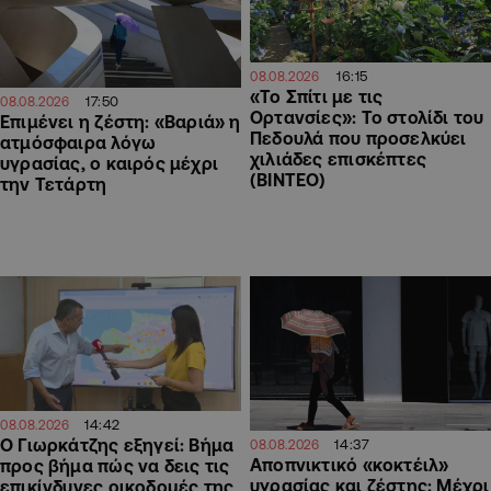
16:15
08.08.2026
«Το Σπίτι με τις
17:50
08.08.2026
Ορτανσίες»: Το στολίδι του
Επιμένει η ζέστη: «Βαριά» η
Πεδουλά που προσελκύει
ατμόσφαιρα λόγω
χιλιάδες επισκέπτες
υγρασίας, ο καιρός μέχρι
(ΒΙΝΤΕΟ)
την Τετάρτη
14:42
08.08.2026
Ο Γιωρκάτζης εξηγεί: Βήμα
14:37
08.08.2026
Αποπνικτικό «κοκτέιλ»
προς βήμα πώς να δεις τις
υγρασίας και ζέστης: Μέχρι
επικίνδυνες οικοδομές της