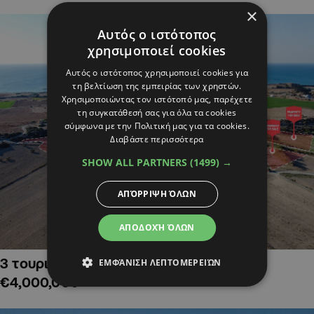
×
Αυτός ο ιστότοπος
χρησιμοποιεί cookies
Αυτός ο ιστότοπος χρησιμοποιεί cookies για
τη βελτίωση της εμπειρίας των χρηστών.
Χρησιμοποιώντας τον ιστότοπό μας, παρέχετε
τη συγκατάθεσή σας για όλα τα cookies
σύμφωνα με την Πολιτική μας για τα cookies.
Διαβάστε περισσότερα
SHOW ALL PARTNERS
(1499) →
ΑΠΌΡΡΙΨΗ ΌΛΩΝ
ΑΠΟΔΟΧΉ ΌΛΩΝ
3 τουριστικά χωράφια στην Αλαμινό,
ΕΜΦΆΝΙΣΗ ΛΕΠΤΟΜΕΡΕΙΏΝ
€4,000,000