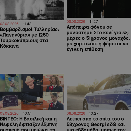
11:27
08.08.2026
11:43
08.08.2026
Απόπειρα φόνου σε
Βομβαρδισμοί Τυλληρίας:
μοναστήρι: Στο κελί για έξι
«Πανηγύρια» με 1250
μέρες ο 51χρονος μοναχός,
Τουρκοκύπριους στα
με χαρτοκόπτη φέρεται να
Κόκκινα
έγινε η επίθεση
10:27
10:51
08.08.2026
08.08.2026
Λείπει από το σπίτι του ο
ΒΙΝΤΕΟ: Η Βασιλική και η
58χρονος Georgi εδώ και
Νεφέλη έφτιαξαν έξυπνη
μια εβδομάδα, μήπως τον
συσκευή που μειώνει τη