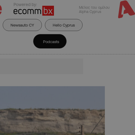
Powered by:
Μέλος του ομίλου
Alpha Cyprus
Newsauto CY
Hello Cyprus
Podcasts