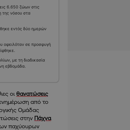
ις 6.650 ζώων στις
η της νόσου στα
ώθηκε εντός δύο ημερών
υ οφειλόταν σε προσφυγή
ρίφθηκε.
ίων, με τη διαδικασία
νη εβδομάδα.
λες οι
θανατώσεις
 ενημέρωση από το
λογικής Ομάδας
ατώσεις στην
Πάχνα
των παχύουρων