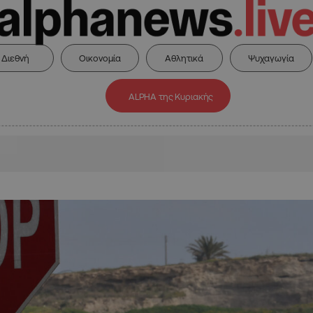
Διεθνή
Οικονομία
Αθλητικά
Ψυχαγωγία
ALPHA της Κυριακής