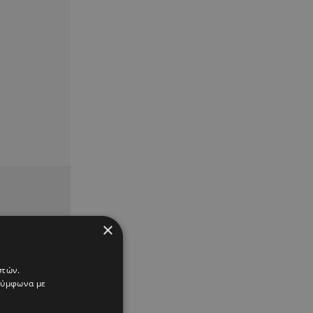
×
στών.
 σύμφωνα με