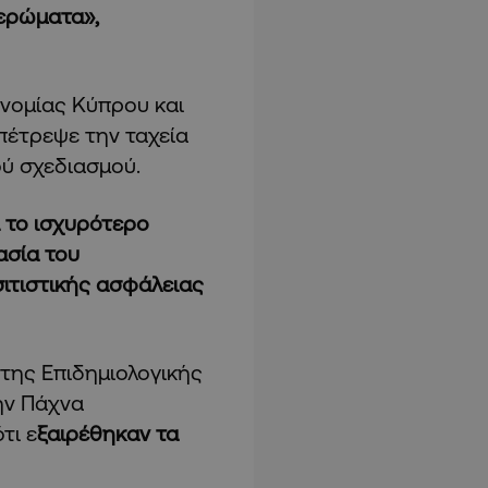
μερώματα»,
νομίας Κύπρου και
πέτρεψε την ταχεία
ού σχεδιασμού.
 το ισχυρότερο
ασία του
σιτιστικής ασφάλειας
 της Επιδημιολογικής
ην Πάχνα
τι ε
ξαιρέθηκαν τα