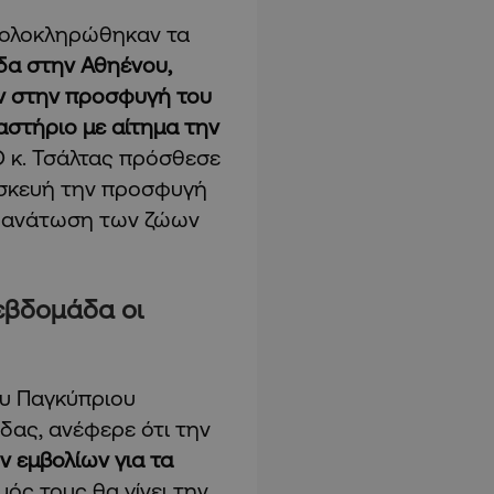
υ ολοκληρώθηκαν τα
δα στην Αθηένου,
ν στην προσφυγή του
στήριο με αίτημα την
 κ. Τσάλτας πρόσθεσε
σκευή την προσφυγή
 θανάτωση των ζώων
εβδομάδα οι
ου Παγκύπριου
δας, ανέφερε ότι την
 εμβολίων για τα
ός τους θα γίνει την