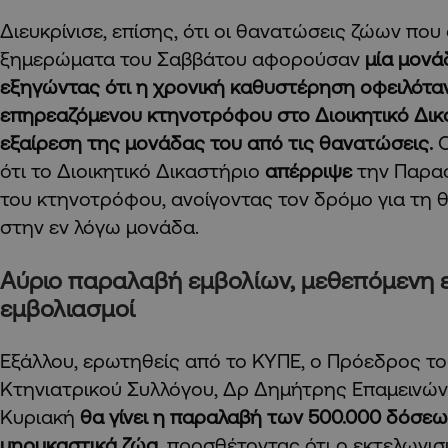
Διευκρίνισε, επίσης, ότι οι θανατώσεις ζώων πο
ξημερώματα του Σαββάτου αφορούσαν
μία μονά
εξηγώντας ότι η χρονική καθυστέρηση οφειλότα
επηρεαζόμενου κτηνοτρόφου στο Διοικητικό Δικα
εξαίρεση της μονάδας του από τις θανατώσεις.
Ο
ότι το Διοικητικό Δικαστήριο
απέρριψε
την Παρα
του κτηνοτρόφου, ανοίγοντας τον δρόμο για τη
στην εν λόγω μονάδα.
Αύριο παραλαβή εμβολίων, μεθεπόμενη 
εμβολιασμοί
Εξάλλου, ερωτηθείς από το ΚΥΠΕ, ο Πρόεδρος τ
Κτηνιατρικού Συλλόγου, Δρ Δημήτρης Επαμεινών
Κυριακή
θα γίνει η παραλαβή των 500.000 δόσεων
μηρυκαστικά ζώα,
προσθέτοντας ότι ο εκτελωνισμ