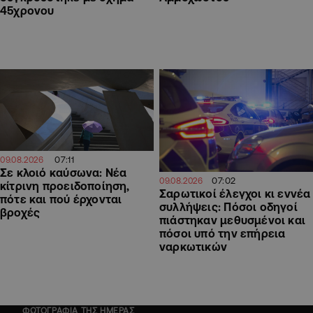
45χρονου
07:11
09.08.2026
Σε κλοιό καύσωνα: Νέα
07:02
09.08.2026
κίτρινη προειδοποίηση,
Σαρωτικοί έλεγχοι κι εννέα
πότε και πού έρχονται
συλλήψεις: Πόσοι οδηγοί
βροχές
πιάστηκαν μεθυσμένοι και
πόσοι υπό την επήρεια
ναρκωτικών
ΦΩΤΟΓΡΑΦΙΑ ΤΗΣ ΗΜΕΡΑΣ