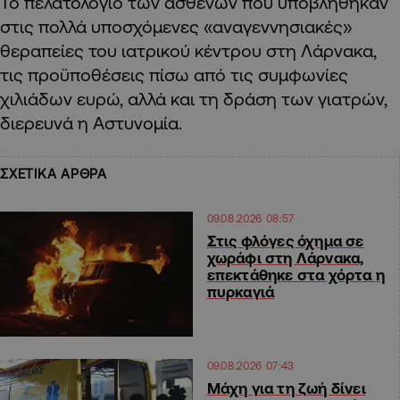
Το πελατολόγιο των ασθενών που υποβλήθηκαν
στις πολλά υποσχόμενες «αναγεννησιακές»
θεραπείες του ιατρικού κέντρου στη Λάρνακα,
τις προϋποθέσεις πίσω από τις συμφωνίες
χιλιάδων ευρώ
,
αλλά και τη δράση των γιατρών,
διερευνά η Αστυνομία.
ΣΧΕΤΙΚΑ ΑΡΘΡΑ
09.08.2026 08:57
Στις φλόγες όχημα σε
χωράφι στη Λάρνακα,
επεκτάθηκε στα χόρτα η
πυρκαγιά
09.08.2026 07:43
Μάχη για τη ζωή δίνει