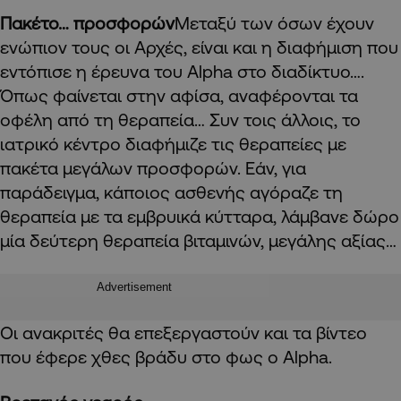
Πακέτο… προσφορών
Μεταξύ των όσων έχουν
ενώπιον τους οι Αρχές, είναι και
η διαφήμιση που
εντόπισε η έρευνα του
Alpha
στο διαδίκτυο….
Όπως
φαίνεται
στην αφίσα
,
αναφέρονται τα
οφέλη από τη θεραπεία… Συν τοις άλλοις, το
ιατρικό κέντρο διαφήμιζε τις θεραπείες με
πακέτα μεγάλων προσφορών
.
Εάν
,
για
παράδειγμα
,
κάποιος ασθενής αγόραζε τη
θεραπεία με τα εμβρυικά κύτταρα, λάμβανε δώρο
μία δεύτερη θεραπεία βιταμινών, μεγάλης αξίας…
Advertisement
Οι ανακριτές θα επεξεργαστούν και τα βίντεο
που έφερε χθες βράδυ στο φως ο
Alpha
.