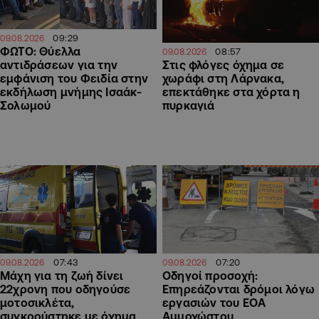
09:29
09.08.2026
ΦΩΤΟ: Θύελλα
08:57
09.08.2026
αντιδράσεων για την
Στις φλόγες όχημα σε
εμφάνιση του Φειδία στην
χωράφι στη Λάρνακα,
εκδήλωση μνήμης Ισαάκ-
επεκτάθηκε στα χόρτα η
Σολωμού
πυρκαγιά
07:43
07:20
09.08.2026
09.08.2026
Μάχη για τη ζωή δίνει
Οδηγοί προσοχή:
22χρονη που οδηγούσε
Επηρεάζονται δρόμοι λόγω
μοτοσικλέτα,
εργασιών του ΕΟΑ
συγκρούστηκε με όχημα
Αμμοχώστου