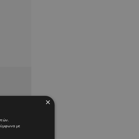
×
στών.
 σύμφωνα με