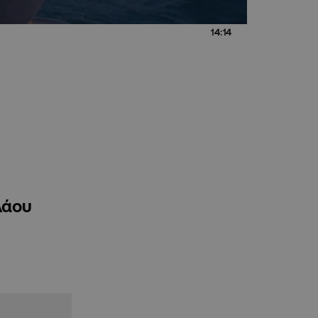
14:14
λάου