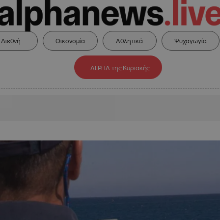
Διεθνή
Οικονομία
Αθλητικά
Ψυχαγωγία
ALPHA της Κυριακής