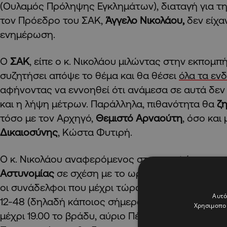
(Ουλαμός Πρόληψης Εγκλημάτων), διαταγή για τ
τον Πρόεδρο του ΣΑΚ,
Άγγελο Νικολάου,
δεν είχα
ενημέρωση.
Ο
ΣΑΚ
, είπε ο κ. Νικολάου μιλώντας στην εκπομπ
συζητήσει απόψε το θέμα και θα θέσει
όλα τα εν
αφήνοντας να εννοηθεί ότι ανάμεσα σε αυτά δεν α
και η λήψη μέτρων. Παράλληλα, πιθανότητα θα
ζ
τόσο με τον Αρχηγό,
Θεμιστό Αρναούτη
, όσο και
Δικαιοσύνης
, Κώστα Φυτιρή.
Ο κ. Νικολάου αναφερόμενος στις αποφάσεις της
Αστυνομίας
σε σχέση με το ωράριο, είπε πως αυτό
οι συνάδελφοι που μέχρι τώρα εργάζονταν σύστη
Αυτό
12-48 (δηλαδή κάποιος σήμερα Τετάρτη θα δουλέ
Χρησιμοποι
μέχρι 19.00 το βράδυ, αύριο Πέμπτη θα πάει 19.00