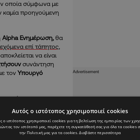
ην οποία σύμφωνα με
ν καμία προηγούμενη
ή
Alpha Ενημέρωση,
θα
δεχόμενα επί τάπητος,
ποκλείεται να είναι
ητήσουν
συνάντηση
 με τον
Υπουργό
 ηγεσίας της
 που αλλάζει είναι ότι
Αυτός ο ιστότοπος χρησιμοποιεί cookies
μα βάρδιας 12-24 και
ς ο ιστότοπος χρησιμοποιεί cookies για τη βελτίωση της εμπειρίας των χρη
ψει 07.00 το πρωί
ώντας τον ιστότοπό μας, παρέχετε τη συγκατάθεσή σας για όλα τα cookies
 μέχρι 07.00 της
την Πολιτική μας για τα cookies.
Διαβάστε περισσότερα