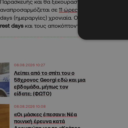
Παρασκευής και θα ξεκουραστεί το Σάββατο), τ
αναπροσαρμόζεται σε
11 ώρες βάρδια
και τους απ
days (ημεραργίες) χρονιαία. Ουσιαστικά όπως εξ
rest days
και τους αποκόπτονται 100 ευρώ.
08.08.2026 10:27
Λείπει από το σπίτι του ο
58χρονος Georgi εδώ και μια
εβδομάδα, μήπως τον
είδατε; (ΦΩΤΟ)
08.08.2026 10:08
«Οι μάσκες έπεσαν»: Νέα
ποινική έρευνα κατά