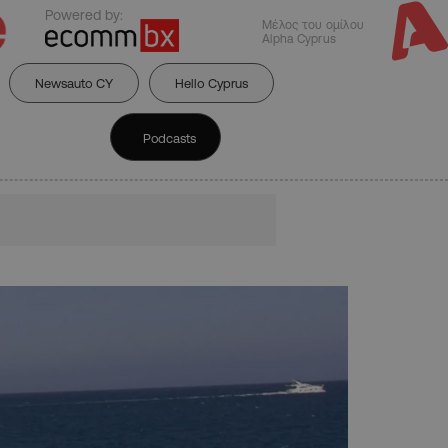
Powered by:
Μέλος του ομίλου
Alpha Cyprus
Newsauto CY
Hello Cyprus
Podcasts