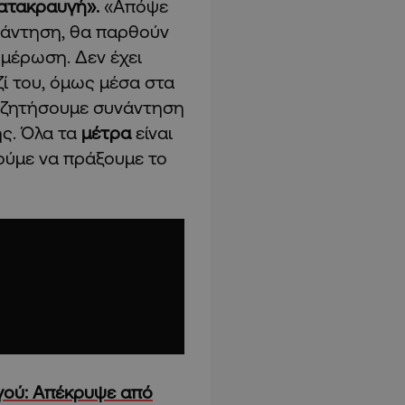
κατακραυγή».
«Απόψε
νάντηση, θα παρθούν
μέρωση. Δεν έχει
αζί του, όμως μέσα στα
α ζητήσουμε συνάντηση
ης. Όλα τα
μέτρα
είναι
ούμε να πράξουμε το
γού: Απέκρυψε από