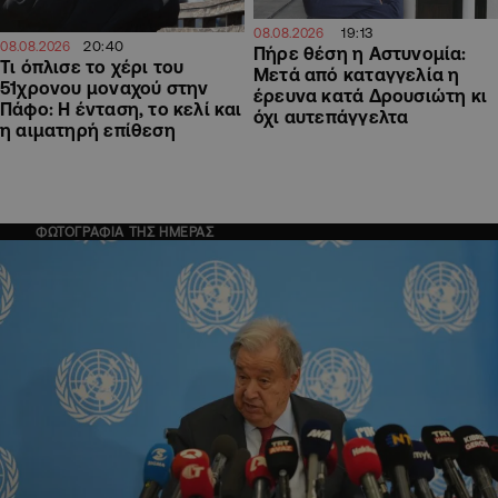
19:13
08.08.2026
20:40
08.08.2026
Πήρε θέση η Αστυνομία:
Τι όπλισε το χέρι του
Μετά από καταγγελία η
51χρονου μοναχού στην
έρευνα κατά Δρουσιώτη κι
Πάφο: Η ένταση, το κελί και
όχι αυτεπάγγελτα
η αιματηρή επίθεση
ΦΩΤΟΓΡΑΦΙΑ ΤΗΣ ΗΜΕΡΑΣ