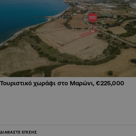
Τουριστικό χωράφι στο Μαρώνι, €225,000
ΔΙΑΒΑΣΤΕ ΕΠΙΣΗΣ