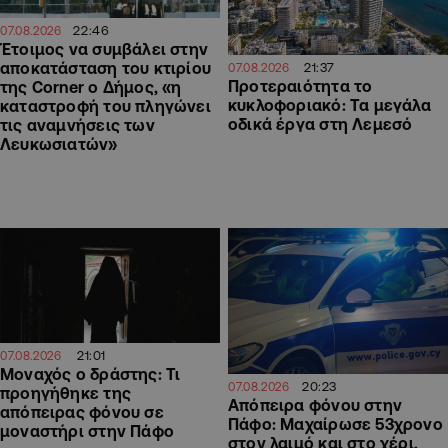
22:46
07.08.2026
Έτοιμος να συμβάλει στην
αποκατάσταση του κτιρίου
21:37
07.08.2026
Προτεραιότητα το
της Corner ο Δήμος, «η
κυκλοφοριακό: Τα μεγάλα
καταστροφή του πληγώνει
οδικά έργα στη Λεμεσό
τις αναμνήσεις των
Λευκωσιατών»
21:01
07.08.2026
Μοναχός ο δράστης: Τι
20:23
07.08.2026
προηγήθηκε της
Απόπειρα φόνου στην
απόπειρας φόνου σε
Πάφο: Μαχαίρωσε 53χρονο
μοναστήρι στην Πάφο
στον λαιμό και στο χέρι,