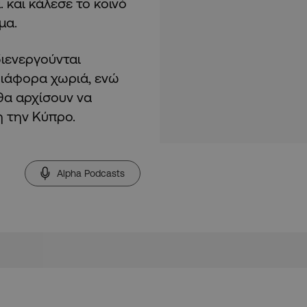
. και κάλεσε το κοινό
μα.
διενεργούνται
διάφορα χωριά, ενώ
θα αρχίσουν να
η την Κύπρο.
Alpha Podcasts