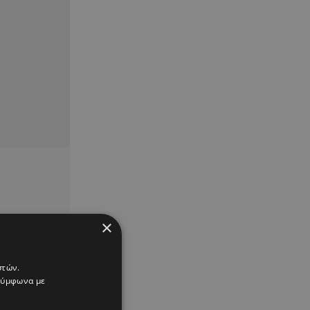
×
στών.
 σύμφωνα με