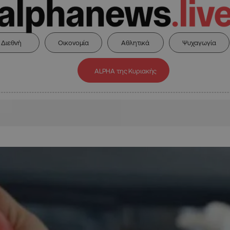
Διεθνή
Οικονομία
Αθλητικά
Ψυχαγωγία
ALPHA της Κυριακής