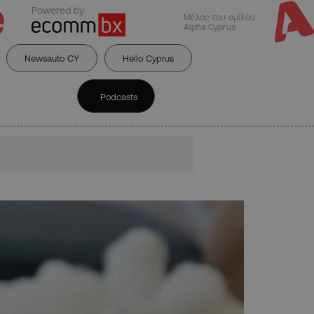
Powered by:
Μέλος του ομίλου
Alpha Cyprus
Newsauto CY
Hello Cyprus
Podcasts