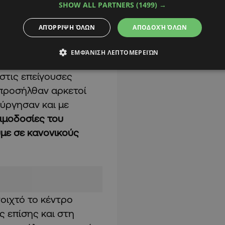
SHOW ALL PARTNERS
(1499) →
κών σε αίμα κατά τις
σε στο γεγονός ότι το
ΑΠΌΡΡΙΨΗ ΌΛΩΝ
ΑΠΟΔΟΧΉ ΌΛΩΝ
ολικής χρονιάς και για
ο των διακοπών.
ΕΜΦΆΝΙΣΗ ΛΕΠΤΟΜΕΡΕΙΏΝ
 στις επείγουσες
ς προσήλθαν αρκετοί
ούργησαν και με
αιμοδοσίες του
με σε κανονικούς
νοιχτό το κέντρο
 επίσης και στη