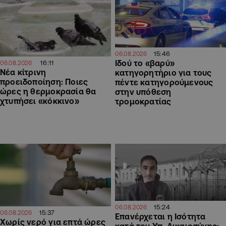
15:46
06.08.2026
Ιδού το «βαρύ»
16:11
06.08.2026
Νέα κίτρινη
κατηγορητήριο για τους
προειδοποίηση: Ποιες
πέντε κατηγορούμενους
ώρες η θερμοκρασία θα
στην υπόθεση
χτυπήσει «κόκκινο»
τρομοκρατίας
15:24
06.08.2026
15:37
06.08.2026
Επανέρχεται η Ισότητα
Χωρίς νερό για επτά ώρες