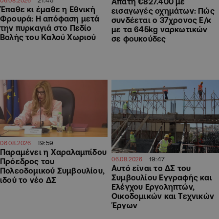
06.08.2026
Απάτη €827.400 με
Έπαθε κι έμαθε η Εθνική
εισαγωγές οχημάτων: Πώς
Φρουρά: Η απόφαση μετά
συνδέεται ο 37χρονος Ε/κ
την πυρκαγιά στο Πεδίο
με τα 645kg ναρκωτικών
Βολής του Καλού Χωριού
σε φουκούδες
19:59
06.08.2026
Παραμένει η Χαραλαμπίδου
19:47
06.08.2026
Πρόεδρος του
Αυτό είναι το ΔΣ του
Πολεοδομικού Συμβουλίου,
Συμβουλίου Εγγραφής και
ιδού το νέο ΔΣ
Ελέγχου Εργοληπτών,
Οικοδομικών και Τεχνικών
Έργων