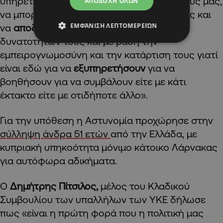
υπηρετούν καθημερινά τους συνανθρώπους μας,
ΑΠΟΔΟΧΉ ΌΛΩΝ
να μπορούν να έρχονται στην δουλειά τους και
ΕΜΦΆΝΙΣΗ ΛΕΠΤΟΜΕΡΕΙΏΝ
να
αποδίδουν
με βάση το μέγιστο των
δυνατοτήτων τους και με βάση την
εμπειρογνωμοσύνη και την κατάρτιση τους γιατί
είναι εδώ για να
εξυπηρετήσουν
για να
βοηθήσουν για να συμβάλουν είτε με κάτι
έκτακτο είτε με οτιδήποτε άλλο».
Για την υπόθεση η Αστυνομία προχώρησε στην
σύλληψη άνδρα 51 ετών
από την Ελλάδα, με
κυπριακή υπηκοότητα μόνιμο κάτοικο Λάρνακας
για αυτόφωρα αδικήματα.
Ο
Δημήτρης Πίτσιλος,
μέλος του Κλαδικού
Συμβουλίου των υπαλλήλων των ΥΚΕ δήλωσε
πως «είναι η πρώτη φορά που η πολιτική μας