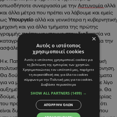
οπωσδήποτε συνεργασία με την
Αστυνομία
αλλά
και άλλα μέτρα που πρέπει να λάβουμε και εμείς
ως
Υπουργείο
αλλά και γενικότερα η κυβερνητική
μηχανή και για άλλα τμήματα της πρώτης
γραμμής πρέπει να μπουμε στην διαδικασία να
×
καταγραφεί ένας συνολικός σχεδιασμός για την
Αυτός ο ιστότοπος
ασφάλεια του προσωπικού», πρόσθεσε.
χρησιμοποιεί cookies
Αυτός ο ιστότοπος χρησιμοποιεί cookies για
Η κ. Παπαέλληνα
σημείωσε
πως «η κοινωνική
τη βελτίωση της εμπειρίας των χρηστών.
πολιτική είναι προτεραιότητα για την κυβέρνηση.
Χρησιμοποιώντας τον ιστότοπό μας, παρέχετε
Θα δούμε όπως είπαμε συνολικά όλα τα θέματα
τη συγκατάθεσή σας για όλα τα cookies
σύμφωνα με την Πολιτική μας για τα cookies.
για να μην λύσουμε αποσπασματικά κάτι με λίγο
Διαβάστε περισσότερα
αυξημένες για παράδειγμα ώρες φύλαξης». Θα
SHOW ALL PARTNERS
(1499) →
δούμε, είπε, «το θέμα ασφάλειας και ευημερίας
του προσωπικού συνολικά και θα κάνουμε ότι
ΑΠΌΡΡΙΨΗ ΌΛΩΝ
είναι δυνατό για να μπορούν οι άνθρωποι που