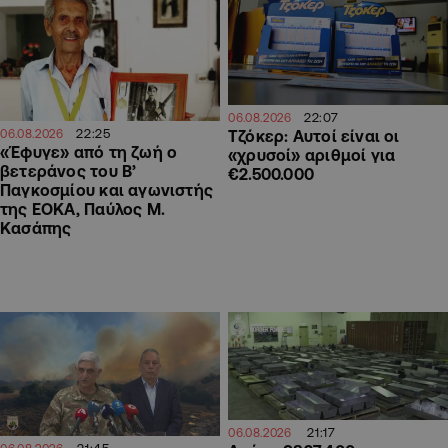
22:07
06.08.2026
22:25
Τζόκερ: Αυτοί είναι οι
06.08.2026
«Έφυγε» από τη ζωή ο
«χρυσοί» αριθμοί για
βετεράνος του Β’
€2.500.000
Παγκοσμίου και αγωνιστής
της ΕΟΚΑ, Παύλος Μ.
Κασάπης
21:17
06.08.2026
21:45