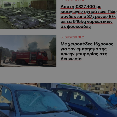
Απάτη €827.400 με
εισαγωγές οχημάτων: Πώς
συνδέεται ο 37χρονος Ε/κ
με τα 645kg ναρκωτικών
σε φουκούδες
06.08.2026 18:21
Με χειροπέδες 16χρονος
για τον εμπρησμό της
πρώην μπυραρίας στη
Λευκωσία