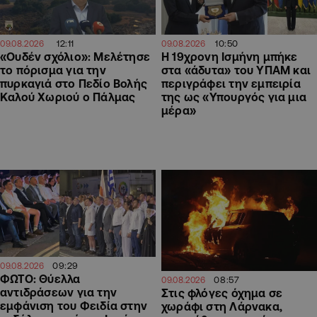
12:11
10:50
09.08.2026
09.08.2026
«Ουδέν σχόλιο»: Μελέτησε
Η 19χρονη Ισμήνη μπήκε
το πόρισμα για την
στα «άδυτα» του ΥΠΑΜ και
πυρκαγιά στο Πεδίο Βολής
περιγράφει την εμπειρία
Καλού Χωριού ο Πάλμας
της ως «Υπουργός για μια
μέρα»
09:29
09.08.2026
ΦΩΤΟ: Θύελλα
08:57
09.08.2026
αντιδράσεων για την
Στις φλόγες όχημα σε
εμφάνιση του Φειδία στην
χωράφι στη Λάρνακα,