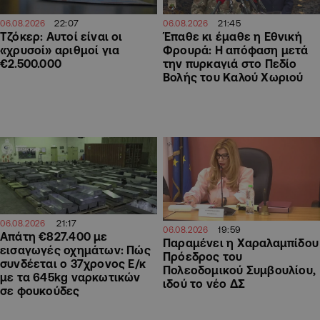
22:07
21:45
06.08.2026
06.08.2026
Τζόκερ: Αυτοί είναι οι
Έπαθε κι έμαθε η Εθνική
«χρυσοί» αριθμοί για
Φρουρά: Η απόφαση μετά
€2.500.000
την πυρκαγιά στο Πεδίο
Βολής του Καλού Χωριού
21:17
06.08.2026
19:59
06.08.2026
Απάτη €827.400 με
Παραμένει η Χαραλαμπίδου
εισαγωγές οχημάτων: Πώς
Πρόεδρος του
συνδέεται ο 37χρονος Ε/κ
Πολεοδομικού Συμβουλίου,
με τα 645kg ναρκωτικών
ιδού το νέο ΔΣ
σε φουκούδες