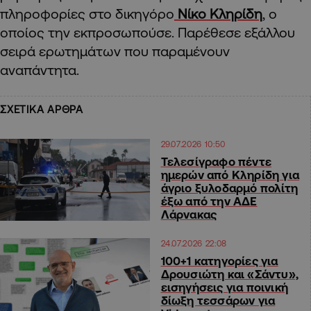
πληροφορίες στο δικηγόρο
Νίκο Κληρίδη
, ο
οποίος την εκπροσωπούσε. Παρέθεσε εξάλλου
σειρά ερωτημάτων που παραμένουν
αναπάντητα.
ΣΧΕΤΙΚΑ ΑΡΘΡΑ
29.07.2026 10:50
Τελεσίγραφο πέντε
ημερών από Κληρίδη για
άγριο ξυλοδαρμό πολίτη
έξω από την ΑΔΕ
Λάρνακας
24.07.2026 22:08
100+1 κατηγορίες για
Δρουσιώτη και «Σάντυ»,
εισηγήσεις για ποινική
δίωξη τεσσάρων για