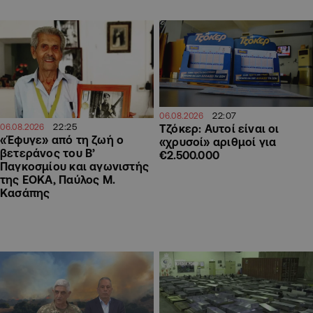
22:07
06.08.2026
22:25
Τζόκερ: Αυτοί είναι οι
06.08.2026
«Έφυγε» από τη ζωή ο
«χρυσοί» αριθμοί για
βετεράνος του Β’
€2.500.000
Παγκοσμίου και αγωνιστής
της ΕΟΚΑ, Παύλος Μ.
Κασάπης