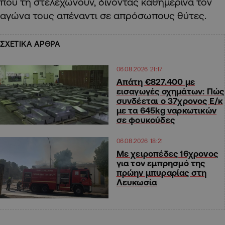
που τη στελεχώνουν, δίνοντας καθημερινά τον
αγώνα τους απέναντι σε απρόσωπους θύτες.
ΣΧΕΤΙΚΑ ΑΡΘΡΑ
06.08.2026 21:17
Απάτη €827.400 με
εισαγωγές οχημάτων: Πώς
συνδέεται ο 37χρονος Ε/κ
με τα 645kg ναρκωτικών
σε φουκούδες
06.08.2026 18:21
Με χειροπέδες 16χρονος
για τον εμπρησμό της
πρώην μπυραρίας στη
Λευκωσία