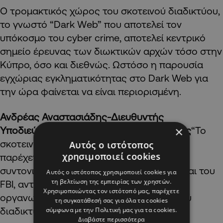
Ο τρομακτικός χώρος του σκοτεινού διαδικτύου,
το γνωστό “D
ark
W
eb”
που αποτελεί τον
υπόκοσμο του cyber
crime
, αποτελεί κεντρικό
σημείο έρευνας των διωκτικών αρχών τόσο στην
Κύπρο, όσο και διεθνώς. Ωστόσο η παρουσία
εγχώριας εγκληματικότητας στο D
ark
We
b
για
την ώρα φαίνεται να είναι περιορισμένη.
Ανδρέας Αναστασιάδης-Διευθυντής
×
Υποδιεύθυνσης Ηλεκτρονικού Εγκλήματος
“Το
σκοτεινό δίκτυο χρησιμοποιείται για να
Αυτός ο ιστότοπος
χρησιμοποιεί cookies
παρέχεται στους δράστες ανωνυμία. Με
συντονισμένες επιχειρήσεις της Europol και του
Αυτός ο ιστότοπος χρησιμοποιεί cookies για
τη βελτίωση της εμπειρίας των χρηστών.
FBI, αντιμετωπίσαμε τέτοιους είδους
Χρησιμοποιώντας τον ιστότοπό μας, παρέχετε
οργανωμένους εγκληματίες του σκοτεινού
τη συγκατάθεσή σας για όλα τα cookies
διαδικτύου”
σύμφωνα με την Πολιτική μας για τα cookies.
Διαβάστε περισσότερα