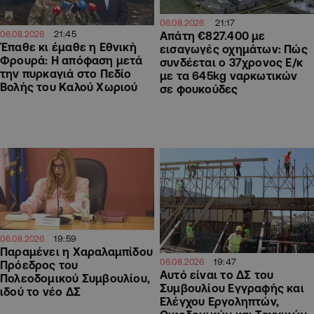
21:17
06.08.2026
21:45
06.08.2026
Απάτη €827.400 με
Έπαθε κι έμαθε η Εθνική
εισαγωγές οχημάτων: Πώς
Φρουρά: Η απόφαση μετά
συνδέεται ο 37χρονος Ε/κ
την πυρκαγιά στο Πεδίο
με τα 645kg ναρκωτικών
Βολής του Καλού Χωριού
σε φουκούδες
19:59
06.08.2026
Παραμένει η Χαραλαμπίδου
19:47
06.08.2026
Πρόεδρος του
Αυτό είναι το ΔΣ του
Πολεοδομικού Συμβουλίου,
Συμβουλίου Εγγραφής και
ιδού το νέο ΔΣ
Ελέγχου Εργοληπτών,