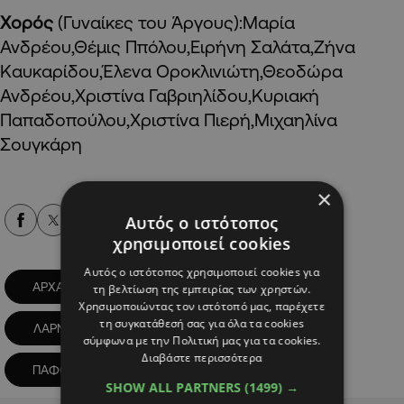
Χορός
(Γυναίκες του Άργους):Μαρία
Ανδρέου,Θέμις Ππόλου,Ειρήνη Σαλάτα,Ζήνα
Καυκαρίδου,Έλενα Οροκλινιώτη,Θεοδώρα
Ανδρέου,Χριστίνα Γαβριηλίδου,Κυριακή
Παπαδοπούλου,Χριστίνα Πιερή,Μιχαηλίνα
Σουγκάρη
×
Αυτός ο ιστότοπος
Alpha Podcasts
χρησιμοποιεί cookies
Αυτός ο ιστότοπος χρησιμοποιεί cookies για
ΑΡΧΑΙΟ ΔΡΑΜΑ
ΑΡΧΑΙΟ ΘΕΑΤΡΟ
τη βελτίωση της εμπειρίας των χρηστών.
Χρησιμοποιώντας τον ιστότοπό μας, παρέχετε
τη συγκατάθεσή σας για όλα τα cookies
ΛΑΡΝΑΚΑ
ΛΕΜΕΣΟΣ
σύμφωνα με την Πολιτική μας για τα cookies.
Διαβάστε περισσότερα
ΠΑΦΟΣ ΛΕΥΚΩΣΙΑ
SHOW ALL PARTNERS
(1499) →