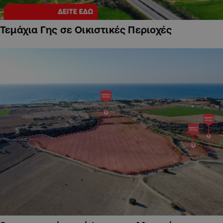
Τεμάχια Γης σε Οικιστικές Περιοχές