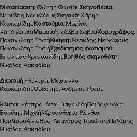
Μετάφραση:
Φώτης Φωτίου
Σκηνοθεσία
:
Νεοκλής Νεοκλέους
Σκηνικά:
Χάρης
Καυκαρίδης
Κοστούμια:
Μαρίνα
Χατζηλούκα
Μουσική:
Σάββα Σάββα
Χορογράφος:
Παναγιώτης Τοφή
Κίνηση:
Νεοκλής Νεοκλέους,
Παναγιώτης Τοφή
Σχεδιασμός φωτισμού:
Βικέντιος Χριστιανίδης
Βοηθός σκηνοθέτη:
Νικόλας Αρκαδίου
Διανομή:
Ηλέκτρα: Μαριάννα
ΚαυκαρίδουΟρέστης: Ανδρέας Ρόζου
Κλυταιμνήστρα: Άννα ΓιαγκιώζηΠαιδαγωγός:
Βασίλης ΜιχαήλΧρυσόθεμις: Κύνθια
ΠαυλίδουΑίγισθος: Λέανδρος ΤαλιώτηςΠυλάδης:
Νικόλας Αρκαδίου