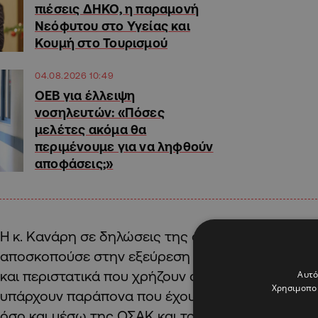
πιέσεις ΔΗΚΟ, η παραμονή
Νεόφυτου στο Υγείας και
Κουμή στο Τουρισμού
04.08.2026 10:49
ΟΕΒ για έλλειψη
νοσηλευτών: «Πόσες
μελέτες ακόμα θα
περιμένουμε για να ληφθούν
αποφάσεις;»
Η κ. Κανάρη σε δηλώσεις της ανέφερε, συγκεκριμ
αποσκοπούσε στην εξεύρεση λύσεων κυρίως για 
και περιστατικά που χρήζουν άμεσης ανταπόκρισ
Αυτό
Χρησιμοποι
υπάρχουν παράπονα που έχουν εκφραστεί τόσο σ
όσο και μέσω της ΟΣΑΚ και του Επιτρόπου του Γε