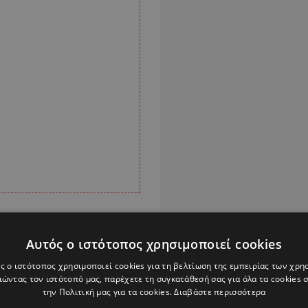
ένα, ότι η σύσκεψη
Αυτός ο ιστότοπος χρησιμοποιεί cookies
επείγοντα περιστατικά
ης. Πρόσθεσε ότι
ς ο ιστότοπος χρησιμοποιεί cookies για τη βελτίωση της εμπειρίας των χρη
ώντας τον ιστότοπό μας, παρέχετε τη συγκατάθεσή σας για όλα τα cookies
το Υπουργείο Υγείας
την Πολιτική μας για τα cookies.
Διαβάστε περισσότερα
ΣΥ, αλλά και μέσω των