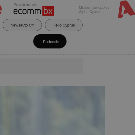
Powered by:
Μέλος του ομίλου
Alpha Cyprus
Newsauto CY
Hello Cyprus
Podcasts