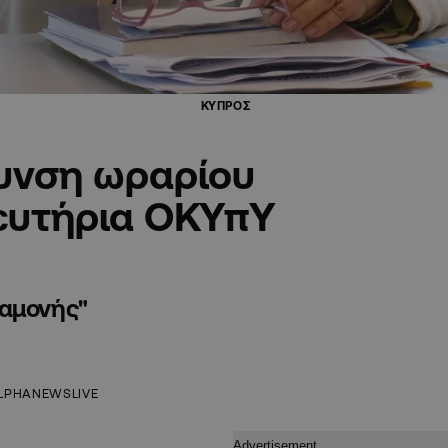
ΚΥΠΡΟΣ
ρυνση ωραρίου
λευτήρια ΟΚΥπΥ
ναμονής"
LPHANEWSLIVE