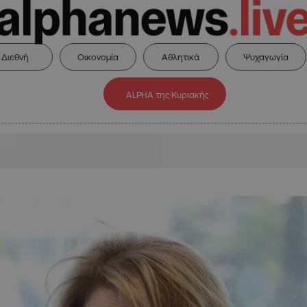
Διεθνή
Οικονομία
Αθλητικά
Ψυχαγωγία
ALPHA της Κυριακής