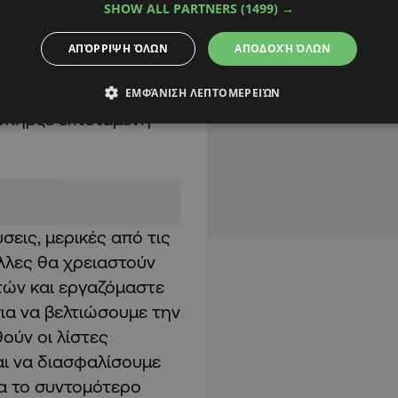
SHOW ALL PARTNERS
(1499) →
ίπε.
ΑΠΌΡΡΙΨΗ ΌΛΩΝ
ΑΠΟΔΟΧΉ ΌΛΩΝ
ύς ιατρούς, εξήγησε η
ρα μεγάλες σε
ΕΜΦΆΝΙΣΗ ΛΕΠΤΟΜΕΡΕΙΏΝ
 υπήρξε εκτεταμένη
σεις, μερικές από τις
λλες θα χρειαστούν
τών και εργαζόμαστε
για να βελτιώσουμε την
θούν οι λίστες
αι να διασφαλίσουμε
δα το συντομότερο