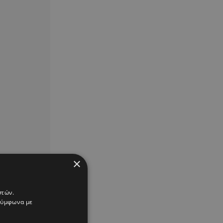
×
στών.
 σύμφωνα με