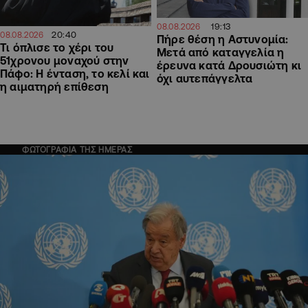
19:13
08.08.2026
20:40
08.08.2026
Πήρε θέση η Αστυνομία:
Τι όπλισε το χέρι του
Μετά από καταγγελία η
51χρονου μοναχού στην
έρευνα κατά Δρουσιώτη κι
Πάφο: Η ένταση, το κελί και
όχι αυτεπάγγελτα
η αιματηρή επίθεση
ΦΩΤΟΓΡΑΦΙΑ ΤΗΣ ΗΜΕΡΑΣ