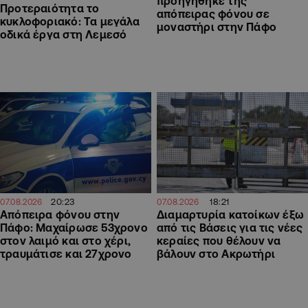
προηγήθηκε της
Προτεραιότητα το
απόπειρας φόνου σε
κυκλοφοριακό: Τα μεγάλα
μοναστήρι στην Πάφο
οδικά έργα στη Λεμεσό
20:23
18:21
07.08.2026
07.08.2026
Απόπειρα φόνου στην
Διαμαρτυρία κατοίκων έξω
Πάφο: Μαχαίρωσε 53χρονο
από τις Βάσεις για τις νέες
στον λαιμό και στο χέρι,
κεραίες που θέλουν να
τραυμάτισε και 27χρονο
βάλουν στο Ακρωτήρι