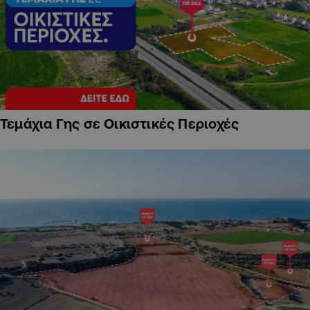
Τεμάχια Γης σε Οικιστικές Περιοχές