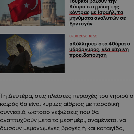
Τουρκοί βάζουν την
Κύπρο στη μέση της
κόντρας με Ισραήλ, τα
μηνύματα αναλυτών σε
Ερντογάν
07.08.2026 16:25
«Κόλλησε» στα 40άρια ο
υδράργυρος, νέα κίτρινη
προειδοποίηση
Τη Δευτέρα, στις πλείστες περιοχές του νησιού ο
καιρός θα είναι κυρίως αίθριος με παροδική
συννεφιά, ωστόσο νεφώσεις που θα
αναπτυχθούν μετά το μεσημέρι, αναμένεται να
δώσουν μεμονωμένες βροχές ή και καταιγίδα,