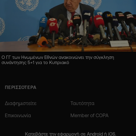
Ο ΓΓ των Ηνωμένων Εθνών ανακοινώνει την σύγκληση
συνάντησης 5+1 για το Κυπριακό
ΠΕΡΙΣΣΟΤΕΡΑ
Διαφημιστείτε
Ταυτότητα
Επικοινωνία
Member of COPA
Κατεβάστε την εφαρμογή σε Android ή iOS.