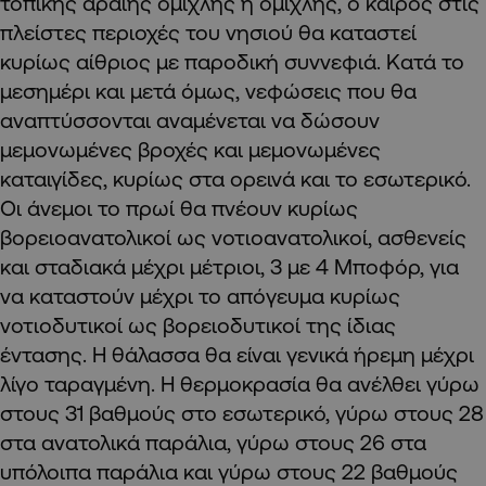
τοπικής αραιής ομίχλης ή ομίχλης, ο καιρός στις
πλείστες περιοχές του νησιού θα καταστεί
κυρίως αίθριος με παροδική συννεφιά. Κατά το
μεσημέρι και μετά όμως, νεφώσεις που θα
αναπτύσσονται αναμένεται να δώσουν
μεμονωμένες βροχές και μεμονωμένες
καταιγίδες, κυρίως στα ορεινά και το εσωτερικό.
Οι άνεμοι το πρωί θα πνέουν κυρίως
βορειοανατολικοί ως νοτιοανατολικοί, ασθενείς
και σταδιακά μέχρι μέτριοι, 3 με 4 Μποφόρ, για
να καταστούν μέχρι το απόγευμα κυρίως
νοτιοδυτικοί ως βορειοδυτικοί της ίδιας
έντασης. Η θάλασσα θα είναι γενικά ήρεμη μέχρι
λίγο ταραγμένη. Η θερμοκρασία θα ανέλθει γύρω
στους 31 βαθμούς στο εσωτερικό, γύρω στους 28
στα ανατολικά παράλια, γύρω στους 26 στα
υπόλοιπα παράλια και γύρω στους 22 βαθμούς