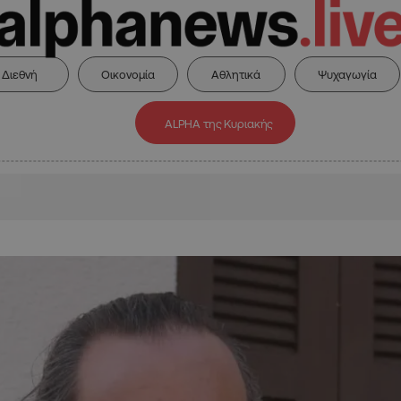
Διεθνή
Οικονομία
Αθλητικά
Ψυχαγωγία
ALPHA της Κυριακής