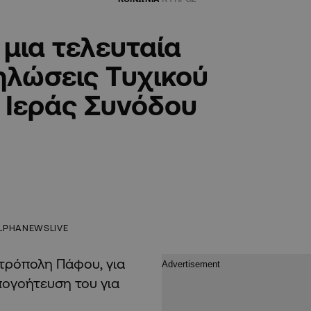
μια τελευταία
ηλώσεις Τυχικού
 Ιεράς Συνόδου
LPHANEWSLIVE
τρόπολη Πάφου, για
απογοήτευση του για