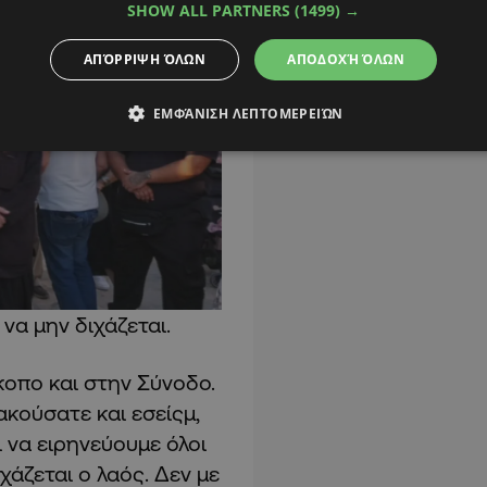
SHOW ALL PARTNERS
(1499) →
ΑΠΌΡΡΙΨΗ ΌΛΩΝ
ΑΠΟΔΟΧΉ ΌΛΩΝ
ΕΜΦΆΝΙΣΗ ΛΕΠΤΟΜΕΡΕΙΏΝ
να μην διχάζεται.
οπο και στην Σύνοδο.
κούσατε και εσείςμ,
 να ειρηνεύουμε όλοι
ιχάζεται ο λαός. Δεν με