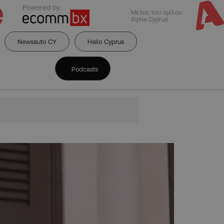
Powered by:
Μέλος του ομίλου
Alpha Cyprus
Newsauto CY
Hello Cyprus
Podcasts