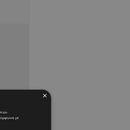
×
στών.
 σύμφωνα με