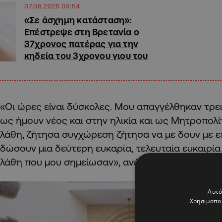
07.08.2026 09:54
«Σε άσχημη κατάσταση»:
Επέστρεψε στη Βρετανία ο
37χρονος πατέρας για την
κηδεία του 3χρονου γιου του
«Οι ώρες είναι δύσκολες. Mου απαγγέλθηκαν τρεις
ως ήμουν νέος και στην ηλικία και ως Μητροπολί
λάθη, ζήτησα συγχώρεση ζήτησα να με δουν με επ
δώσουν μια δεύτερη ευκαρία, τελευταία ευκαιρ
λάθη που μου σημείωσαν», ανέφερε.
Αυτό
Χρησιμοποι