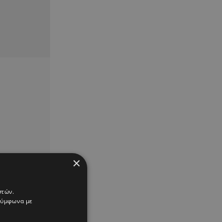
×
στών.
 σύμφωνα με