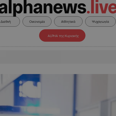
Διεθνή
Οικονομία
Αθλητικά
Ψυχαγωγία
ALPHA της Κυριακής