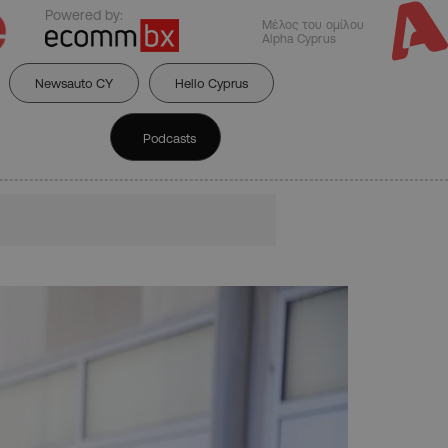
Powered by:
Μέλος του ομίλου
Alpha Cyprus
Newsauto CY
Hello Cyprus
Podcasts