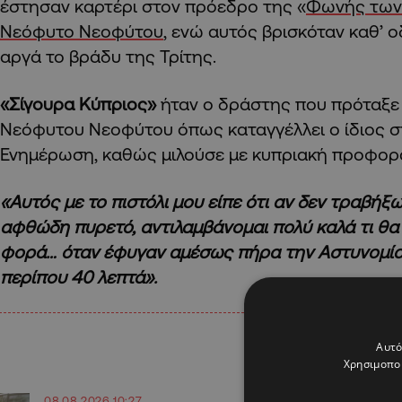
έστησαν καρτέρι στον πρόεδρο της «
Φωνής των
Νεόφυτο Νεοφύτου
, ενώ αυτός βρισκόταν καθ’ οδ
αργά το βράδυ της Τρίτης.
«Σίγουρα Κύπριος»
ήταν ο δράστης που πρόταξε 
Νεόφυτου Νεοφύτου όπως καταγγέλλει ο ίδιος σ
Ενημέρωση, καθώς μιλούσε με κυπριακή προφορ
«Αυτός με το πιστόλι μου είπε ότι αν δεν τραβήξ
αφθώδη πυρετό, αντιλαμβάνομαι πολύ καλά τι θα 
φορά… όταν έφυγαν αμέσως πήρα την Αστυνομία
περίπου 40 λεπτά».
Αυτό
Χρησιμοποι
08.08.2026 10:27