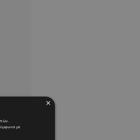
×
στών.
 σύμφωνα με