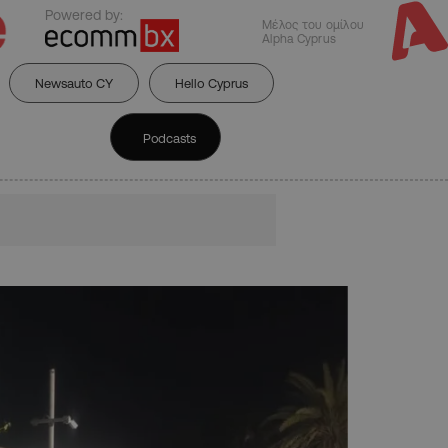
Powered by:
Μέλος του ομίλου
Alpha Cyprus
Newsauto CY
Hello Cyprus
Podcasts