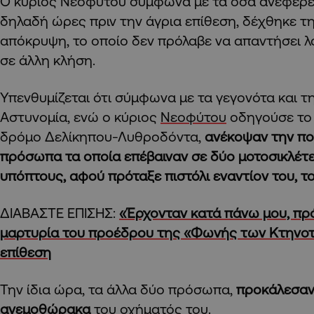
Ο κύριος Νεοφύτου σύμφωνα με τα όσα ανέφερε,
δηλαδή ώρες πριν την άγρια επίθεση, δέχθηκε 
απόκρυψη, το οποίο δεν πρόλαβε να απαντήσει λ
σε άλλη κλήση.
Υπενθυμίζεται ότι σύμφωνα με τα γεγονότα και 
Αστυνομία, ενώ ο κύριος
Νεοφύτου
οδηγούσε το 
δρόμο Δελίκηπου-Λυθροδόντα,
ανέκοψαν την πο
πρόσωπα τα οποία επέβαιναν σε δύο μοτοσικλέτ
υπόπτους, αφού πρόταξε πιστόλι εναντίον του, τ
ΔΙΑΒΑΣΤΕ ΕΠΙΣΗΣ:
«Έρχονταν κατά πάνω μου, πρό
μαρτυρία του προέδρου της «Φωνής των Κτηνο
επίθεση
Την ίδια ώρα, τα άλλα δύο πρόσωπα,
προκάλεσαν
ανεμοθώρακα
του οχήματός του.