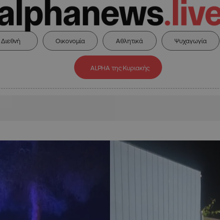
Διεθνή
Οικονομία
Αθλητικά
Ψυχαγωγία
ALPHA της Κυριακής