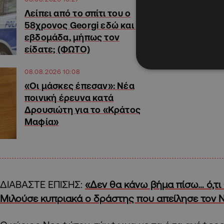
Λείπει από το σπίτι του ο
58χρονος Georgi εδώ και μια
εβδομάδα, μήπως τον
είδατε; (ΦΩΤΟ)
08.08.2026 10:08
«Οι μάσκες έπεσαν»: Νέα
ποινική έρευνα κατά
Δρουσιώτη για το «Κράτος
Μαφία»
ΔΙΑΒΑΣΤΕ ΕΠΙΣΗΣ:
«Δεν θα κάνω βήμα πίσω… ό,τι θ
Μιλούσε κυπριακά ο δράστης που απείλησε τον 