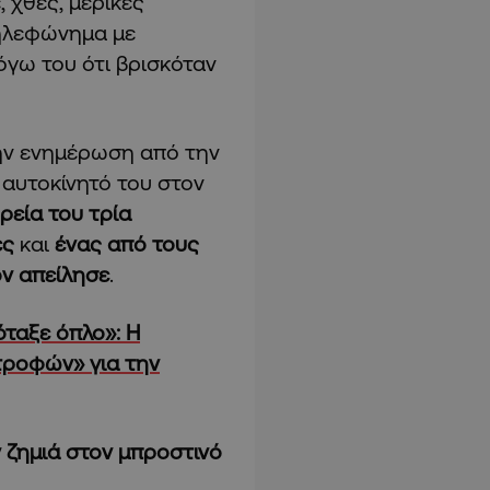
 χθες, μερικές
τηλεφώνημα με
όγω του ότι βρισκόταν
την ενημέρωση από την
αυτοκίνητό του στον
ρεία του τρία
ες
και
ένας από τους
ον απείλησε
.
ταξε όπλο»: Η
τροφών» για την
 ζημιά στον μπροστινό