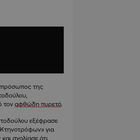
 εκπρόσωπος της
τοδούλου,
ό τον
αφθώδη πυρετό
.
στοδούλου εξέφρασε
 Κτηνοτρόφων» για
 και σχολίασε ότι