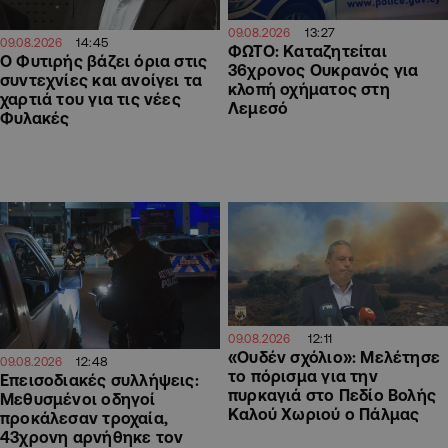
13:27
09.08.2026
14:45
09.08.2026
ΦΩΤΟ: Καταζητείται
O Φυτιρής βάζει όρια στις
36χρονος Ουκρανός για
συντεχνίες και ανοίγει τα
κλοπή οχήματος στη
χαρτιά του για τις νέες
Λεμεσό
Φυλακές
12:11
09.08.2026
«Ουδέν σχόλιο»: Μελέτησε
12:48
09.08.2026
το πόρισμα για την
Επεισοδιακές συλλήψεις:
πυρκαγιά στο Πεδίο Βολής
Μεθυσμένοι οδηγοί
Καλού Χωριού ο Πάλμας
προκάλεσαν τροχαία,
43χρονη αρνήθηκε τον