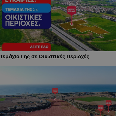
Τεμάχια Γης σε Οικιστικές Περιοχές