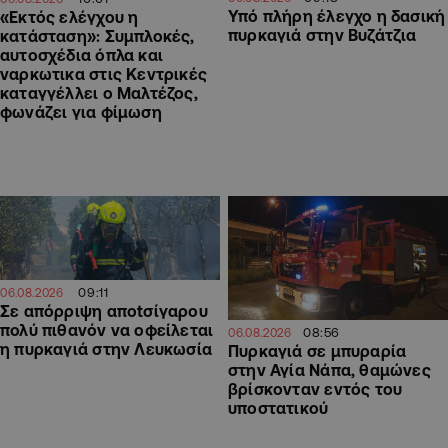
Υπό πλήρη έλεγχο η δασική
«Εκτός ελέγχου η
πυρκαγιά στην Βυζάτζια
κατάσταση»: Συμπλοκές,
αυτοσχέδια όπλα και
ναρκωτικα στις Κεντρικές
καταγγέλλει ο Μαλτέζος,
φωνάζει για φίμωση
09:11
06.08.2026
Σε απόρριψη απotσίγαρου
πολύ πιθανόν να οφείλεται
08:56
06.08.2026
η πυρκαγιά στην Λευκωσία
Πυρκαγιά σε μπυραρία
στην Αγία Νάπα, θαμώνες
βρίσκονταν εντός του
υποστατικού