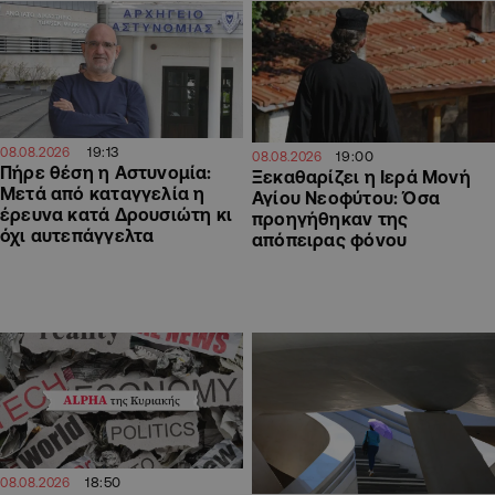
19:13
08.08.2026
19:00
08.08.2026
Πήρε θέση η Αστυνομία:
Ξεκαθαρίζει η Ιερά Μονή
Μετά από καταγγελία η
Αγίου Νεοφύτου: Όσα
έρευνα κατά Δρουσιώτη κι
προηγήθηκαν της
όχι αυτεπάγγελτα
απόπειρας φόνου
18:50
08.08.2026