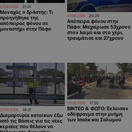
21:01
07.08.2026
Μοναχός ο δράστης: Τι
20:23
07.08.2026
προηγήθηκε της
Απόπειρα φόνου στην
απόπειρας φόνου σε
Πάφο: Μαχαίρωσε 53χρονο
μοναστήρι στην Πάφο
στον λαιμό και στο χέρι,
τραυμάτισε και 27χρονο
17:20
07.08.2026
ΒΙΝΤΕΟ & ΦΩΤΟ: Έκλεισαν
18:21
07.08.2026
οδόφραγμα στην μνήμη
Διαμαρτυρία κατοίκων έξω
των Ισαάκ και Σολωμού
από τις Βάσεις για τις νέες
κεραίες που θέλουν να
βάλουν στο Ακρωτήρι