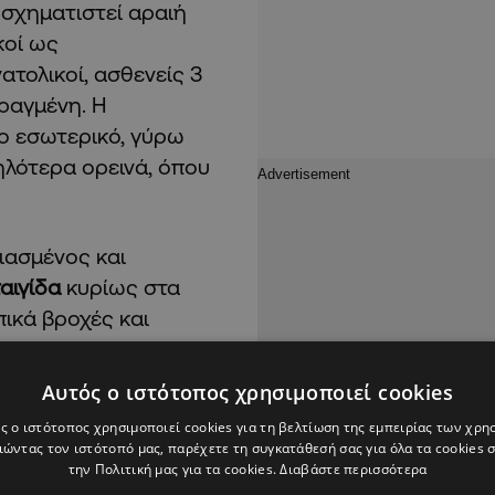
 σχηματιστεί αραιή
κοί ως
ατολικοί, ασθενείς 3
ραγμένη. Η
ο εσωτερικό, γύρω
ηλότερα ορεινά, όπου
ιασμένος και
αιγίδα
κυρίως στα
πικά βροχές και
 και στο νότιο μισό
όρειοι, ασθενείς μέχρι
Αυτός ο ιστότοπος χρησιμοποιεί cookies
κά νοτιοδυτικοί ως
ς ο ιστότοπος χρησιμοποιεί cookies για τη βελτίωση της εμπειρίας των χρη
οφόρ και τοπικά
ώντας τον ιστότοπό μας, παρέχετε τη συγκατάθεσή σας για όλα τα cookies
την Πολιτική μας για τα cookies.
Διαβάστε περισσότερα
ρι λίγο ταραγμένη και