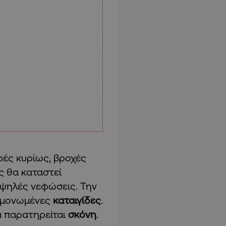
ρές κυρίως, βροχές
ς θα καταστεί
 ψηλές νεφώσεις. Την
μεμονωμένες
καταιγίδες
.
α παρατηρείται
σκόνη
.