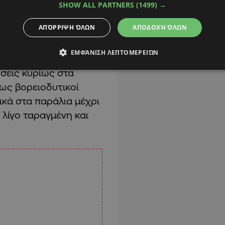
σία
θα ανέλθει γύρω
SHOW ALL PARTNERS
(1499) →
 παράλια, γύρω στους
ΑΠΌΡΡΙΨΗ ΌΛΩΝ
ΑΠΟΔΟΧΉ ΌΛΩΝ
μούς στα ψηλότερα
ΕΜΦΆΝΙΣΗ ΛΕΠΤΟΜΕΡΕΙΏΝ
σεις κυρίως στα
 ως βορειοδυτικοί
ικά στα παράλια μέχρι
 λίγο ταραγμένη και