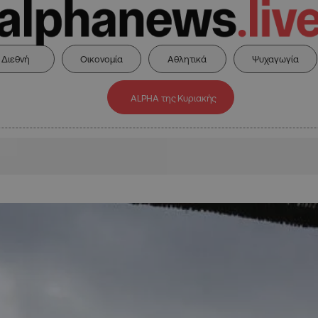
Διεθνή
Οικονομία
Αθλητικά
Ψυχαγωγία
ALPHA της Κυριακής