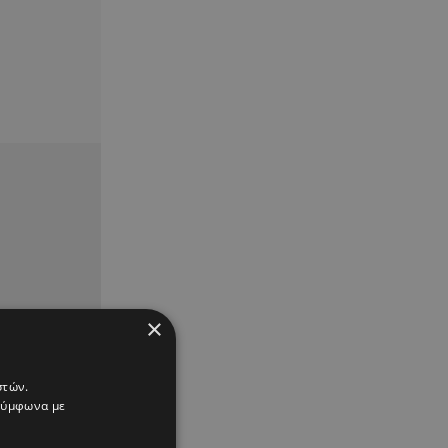
×
στών.
 σύμφωνα με