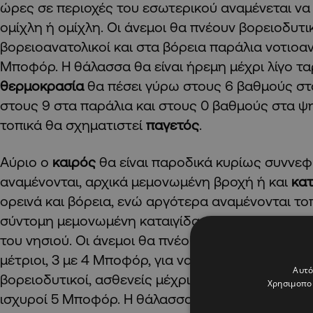
ώρες σε περιοχές του εσωτερικού αναμένεται να
ομίχλη ή ομίχλη. Οι άνεμοι θα πνέουν βορειοδυτι
βορειοανατολικοί και στα βόρεια παράλια νοτιοαν
Μποφόρ. Η θάλασσα θα είναι ήρεμη μέχρι λίγο τα
θερμοκρασία
θα πέσει γύρω στους 6 βαθμούς στ
στους 9 στα παράλια και στους 0 βαθμούς στα ψ
τοπικά θα σχηματιστεί
παγετός
.
Αύριο ο
καιρός
θα είναι παροδικά κυρίως συννεφ
αναμένονται, αρχικά μεμονωμένη βροχή ή και
κατ
ορεινά και βόρεια, ενώ αργότερα αναμένονται το
σύντομη μεμονωμένη καταιγίδα κυρίως στα ορεινά
του νησιού. Οι άνεμοι θα πνέουν αρχικά κυρίως β
μέτριοι, 3 με 4 Μποφόρ, για να καταστούν σταδια
Αυτό
βορειοδυτικοί, ασθενείς μέχρι μέτριοι, 3 με 4 Μπ
Χρησιμοποι
ισχυροί 5 Μποφόρ. Η θάλασσα θα είναι ήρεμη μέχ