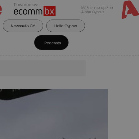
Powered by:
Μέλος του ομίλου
Alpha Cyprus
Newsauto CY
Hello Cyprus
Podcasts