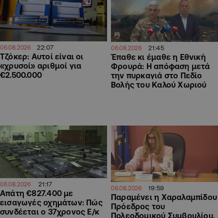
22:07
21:45
06.08.2026
06.08.2026
Τζόκερ: Αυτοί είναι οι
Έπαθε κι έμαθε η Εθνική
«χρυσοί» αριθμοί για
Φρουρά: Η απόφαση μετά
€2.500.000
την πυρκαγιά στο Πεδίο
Βολής του Καλού Χωριού
21:17
06.08.2026
19:59
06.08.2026
Απάτη €827.400 με
Παραμένει η Χαραλαμπίδου
εισαγωγές οχημάτων: Πώς
Πρόεδρος του
συνδέεται ο 37χρονος Ε/κ
Πολεοδομικού Συμβουλίου,