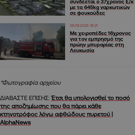
συνδέεται ο 37χρονος Ε/κ
με τα 645kg ναρκωτικών
σε φουκούδες
06.08.2026 18:21
Με χειροπέδες 16χρονος
για τον εμπρησμό της
πρώην μπυραρίας στη
Λευκωσία
*Φωτογραφία αρχείου
ΔΙΑΒΑΣΤΕ ΕΠΙΣΗΣ:
Έτσι θα υπολογισθεί το ποσό
της αποζημίωσης που θα πάρει κάθε
κτηνοτρόφος λόγω αφθώδους πυρετού |
AlphaNews