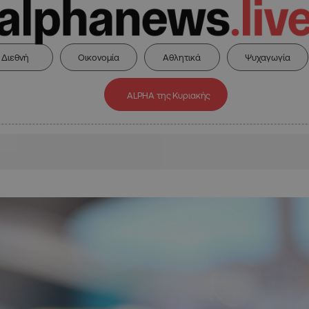
Διεθνή
Οικονομία
Αθλητικά
Ψυχαγωγία
ALPHA της Κυριακής