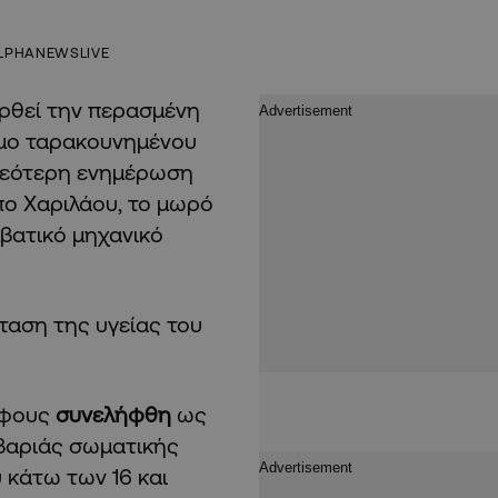
LPHANEWSLIVE
ρθεί την περασμένη
μο ταρακουνημένου
νεότερη ενημέρωση
ο Χαριλάου, το μωρό
μβατικό μηχανικό
ταση της υγείας του
έφους
συνελήφθη
ως
βαριάς σωματικής
 κάτω των 16 και