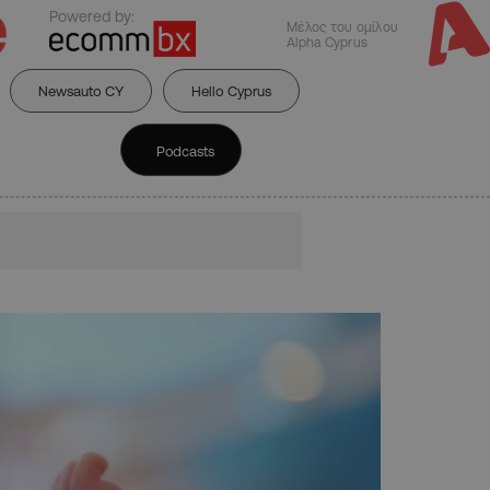
Powered by:
Μέλος του ομίλου
Alpha Cyprus
Newsauto CY
Hello Cyprus
Podcasts