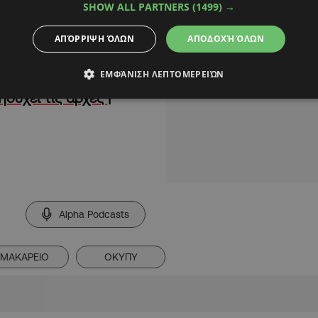
SHOW ALL PARTNERS
(1499) →
ΑΠΌΡΡΙΨΗ ΌΛΩΝ
ΑΠΟΔΟΧΉ ΌΛΩΝ
ΕΜΦΆΝΙΣΗ ΛΕΠΤΟΜΕΡΕΙΏΝ
πό τους εκρηκτικούς
συχεί τις αρχές |
Alpha Podcasts
ΜΑΚΑΡΕΙΟ
ΟΚΥΠΥ