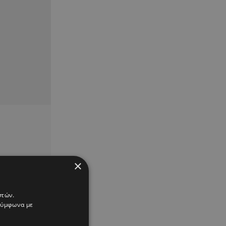
×
στών.
 σύμφωνα με