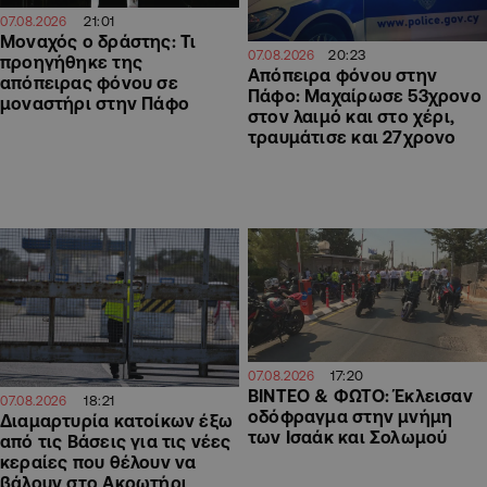
21:01
07.08.2026
Μοναχός ο δράστης: Τι
20:23
07.08.2026
προηγήθηκε της
Απόπειρα φόνου στην
απόπειρας φόνου σε
Πάφο: Μαχαίρωσε 53χρονο
μοναστήρι στην Πάφο
στον λαιμό και στο χέρι,
τραυμάτισε και 27χρονο
17:20
07.08.2026
ΒΙΝΤΕΟ & ΦΩΤΟ: Έκλεισαν
18:21
07.08.2026
οδόφραγμα στην μνήμη
Διαμαρτυρία κατοίκων έξω
των Ισαάκ και Σολωμού
από τις Βάσεις για τις νέες
κεραίες που θέλουν να
βάλουν στο Ακρωτήρι