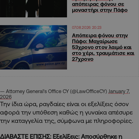
απόπειρας φόνου σε
μοναστήρι στην Πάφο
07.08.2026 20:23
Απόπειρα φόνου στην
Πάφο: Μαχαίρωσε
53χρονο στον λαιμό και
στο χέρι, τραυμάτισε και
27χρονο
— Attorney General's Office CY (@LawOfficeCY)
January 7,
2026
Την ίδια ώρα, ραγδαίες είναι οι εξελίξεις όσον
αφορά την υπόθεση καθώς η γυναίκα απέσυρε
την καταγγελία της, σύμφωνα με πληροφορίες.
ΔΙΑΒΑΣΤΕ ΕΠΙΣΗΣ:
Εξελίξεις: Αποσύρθηκε η