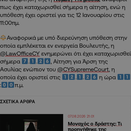
πως έχει καταχωρισθεί σήμερα η αίτηση, ενώ η
υπόθεση έχει οριστεί για τις 12 Ιανουαρίου στις
11:00πμ.
Αναφορικά με υπό διερεύνηση υπόθεση στην
οποία εμπλέκεται εν ενεργεία Βουλευτής, η
@LawOfficeCY
ενημερώνει ότι έχει καταχωρισθεί
σήμερα
.
.
, Αίτηση για Άρση της
Ασυλίας ενώπιον του
@CYSupremeCourt
, η
οποία έχει οριστεί στις
.
.
η ώρα
:
π.μ.
ΣΧΕΤΙΚΑ ΑΡΘΡΑ
07.08.2026 21:01
Μοναχός ο δράστης: Τι
προηγήθηκε της