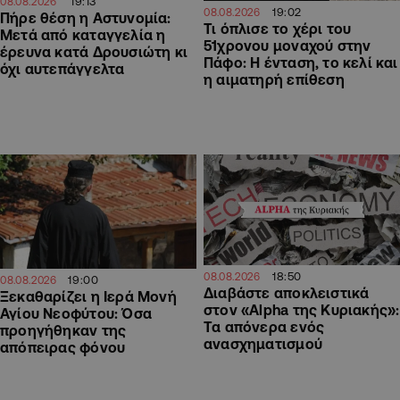
19:13
08.08.2026
19:02
08.08.2026
Πήρε θέση η Αστυνομία:
Τι όπλισε το χέρι του
Μετά από καταγγελία η
51χρονου μοναχού στην
έρευνα κατά Δρουσιώτη κι
Πάφο: Η ένταση, το κελί και
όχι αυτεπάγγελτα
η αιματηρή επίθεση
18:50
08.08.2026
19:00
08.08.2026
Διαβάστε αποκλειστικά
Ξεκαθαρίζει η Ιερά Μονή
στον «Alpha της Κυριακής»:
Αγίου Νεοφύτου: Όσα
Τα απόνερα ενός
προηγήθηκαν της
ανασχηματισμού
απόπειρας φόνου