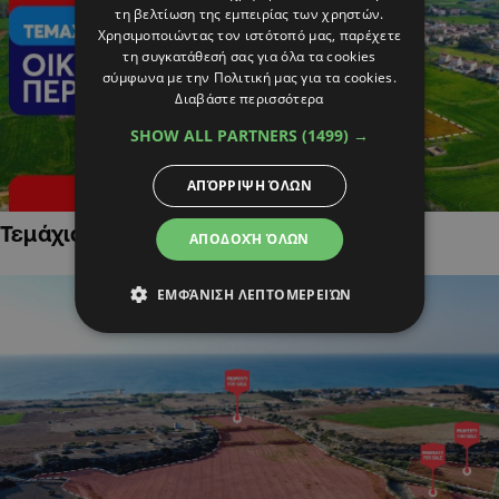
τη βελτίωση της εμπειρίας των χρηστών.
Χρησιμοποιώντας τον ιστότοπό μας, παρέχετε
τη συγκατάθεσή σας για όλα τα cookies
σύμφωνα με την Πολιτική μας για τα cookies.
Διαβάστε περισσότερα
SHOW ALL PARTNERS
(1499) →
ΑΠΌΡΡΙΨΗ ΌΛΩΝ
Τεμάχια Γης σε Οικιστικές Περιοχές
ΑΠΟΔΟΧΉ ΌΛΩΝ
ΕΜΦΆΝΙΣΗ ΛΕΠΤΟΜΕΡΕΙΏΝ