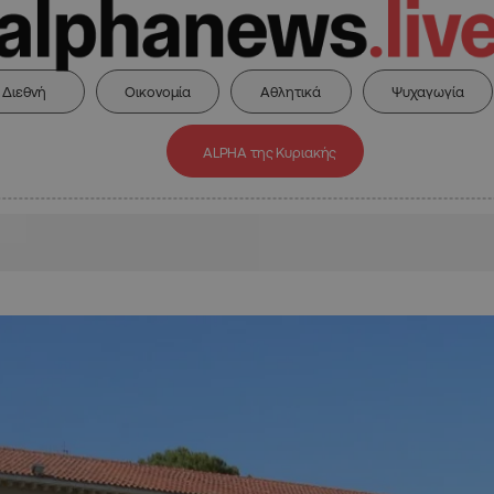
Διεθνή
Οικονομία
Αθλητικά
Ψυχαγωγία
ALPHA της Κυριακής