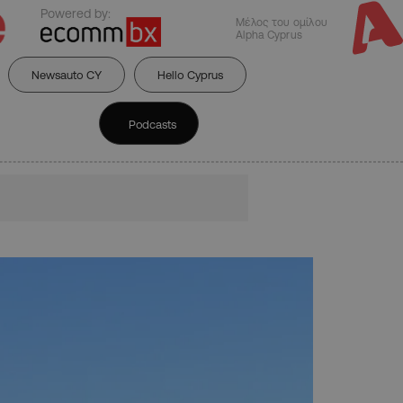
Powered by:
Μέλος του ομίλου
Alpha Cyprus
Newsauto CY
Hello Cyprus
Podcasts