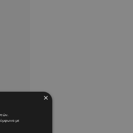
×
στών.
 σύμφωνα με