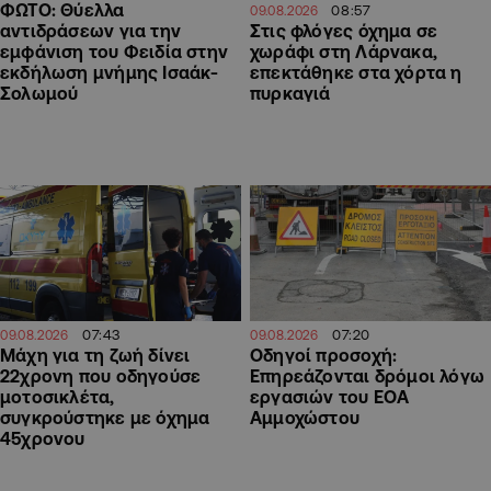
ΦΩΤΟ: Θύελλα
08:57
09.08.2026
αντιδράσεων για την
Στις φλόγες όχημα σε
εμφάνιση του Φειδία στην
χωράφι στη Λάρνακα,
εκδήλωση μνήμης Ισαάκ-
επεκτάθηκε στα χόρτα η
Σολωμού
πυρκαγιά
07:43
07:20
09.08.2026
09.08.2026
Μάχη για τη ζωή δίνει
Οδηγοί προσοχή:
22χρονη που οδηγούσε
Επηρεάζονται δρόμοι λόγω
μοτοσικλέτα,
εργασιών του ΕΟΑ
συγκρούστηκε με όχημα
Αμμοχώστου
45χρονου