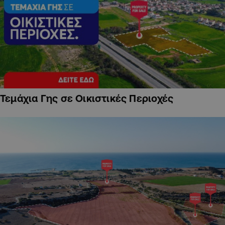
Τεμάχια Γης σε Οικιστικές Περιοχές