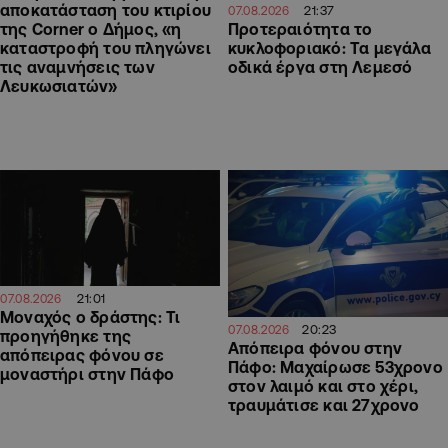
αποκατάσταση του κτιρίου
21:37
07.08.2026
Προτεραιότητα το
της Corner ο Δήμος, «η
κυκλοφοριακό: Τα μεγάλα
καταστροφή του πληγώνει
οδικά έργα στη Λεμεσό
τις αναμνήσεις των
Λευκωσιατών»
21:01
07.08.2026
Μοναχός ο δράστης: Τι
20:23
07.08.2026
προηγήθηκε της
Απόπειρα φόνου στην
απόπειρας φόνου σε
Πάφο: Μαχαίρωσε 53χρονο
μοναστήρι στην Πάφο
στον λαιμό και στο χέρι,
τραυμάτισε και 27χρονο