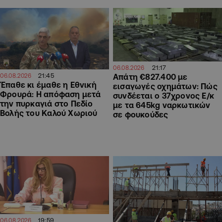
21:17
06.08.2026
21:45
06.08.2026
Απάτη €827.400 με
Έπαθε κι έμαθε η Εθνική
εισαγωγές οχημάτων: Πώς
Φρουρά: Η απόφαση μετά
συνδέεται ο 37χρονος Ε/κ
την πυρκαγιά στο Πεδίο
με τα 645kg ναρκωτικών
Βολής του Καλού Χωριού
σε φουκούδες
19:59
06.08.2026