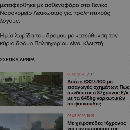
μεταφέρθηκε με ασθενοφόρο στο Γενικό
Νοσοκομείο Λευκωσίας για προληπτικούς
λόγους.
Η μία λωρίδα του δρόμου με κατεύθυνση τον
κύριο δρόμο Παλαιχωρίου είναι κλειστή.
ΣΧΕΤΙΚΑ ΑΡΘΡΑ
06.08.2026 21:17
Απάτη €827.400 με
εισαγωγές οχημάτων: Πώς
συνδέεται ο 37χρονος Ε/κ
με τα 645kg ναρκωτικών
σε φουκούδες
06.08.2026 18:21
Με χειροπέδες 16χρονος
για τον εμπρησμό της