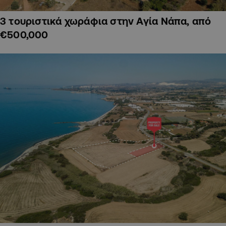
3 τουριστικά χωράφια στην Αγία Νάπα, από
€500,000