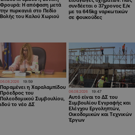
εισαγωγές οχημάτων: Πώς
Φρουρά: Η απόφαση μετά
συνδέεται ο 37χρονος Ε/κ
την πυρκαγιά στο Πεδίο
με τα 645kg ναρκωτικών
Βολής του Καλού Χωριού
σε φουκούδες
19:59
06.08.2026
Παραμένει η Χαραλαμπίδου
19:47
06.08.2026
Πρόεδρος του
Αυτό είναι το ΔΣ του
Πολεοδομικού Συμβουλίου,
Συμβουλίου Εγγραφής και
ιδού το νέο ΔΣ
Ελέγχου Εργοληπτών,
Οικοδομικών και Τεχνικών
Έργων