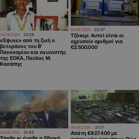
22:07
06.08.2026
22:25
Τζόκερ: Αυτοί είναι οι
06.08.2026
«Έφυγε» από τη ζωή ο
«χρυσοί» αριθμοί για
βετεράνος του Β’
€2.500.000
Παγκοσμίου και αγωνιστής
της ΕΟΚΑ, Παύλος Μ.
Κασάπης
21:17
06.08.2026
21:45
06.08.2026
Απάτη €827.400 με
Έπαθε κι έμαθε η Εθνική