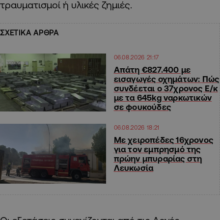
τραυματισμοί ή υλικές ζημιές.
ΣΧΕΤΙΚΑ ΑΡΘΡΑ
06.08.2026 21:17
Απάτη €827.400 με
εισαγωγές οχημάτων: Πώς
συνδέεται ο 37χρονος Ε/κ
με τα 645kg ναρκωτικών
σε φουκούδες
06.08.2026 18:21
Με χειροπέδες 16χρονος
για τον εμπρησμό της
πρώην μπυραρίας στη
Λευκωσία